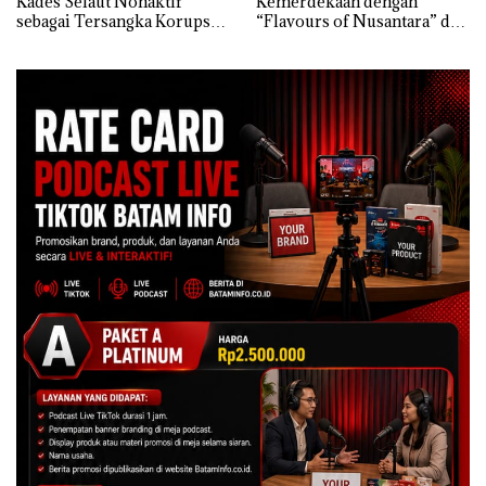
Kades Selaut Nonaktif
Kemerdekaan dengan
sebagai Tersangka Korupsi
“Flavours of Nusantara” di
APBDes, Negara Rugi Rp533
Grand Mercure Batam
Juta
Centre