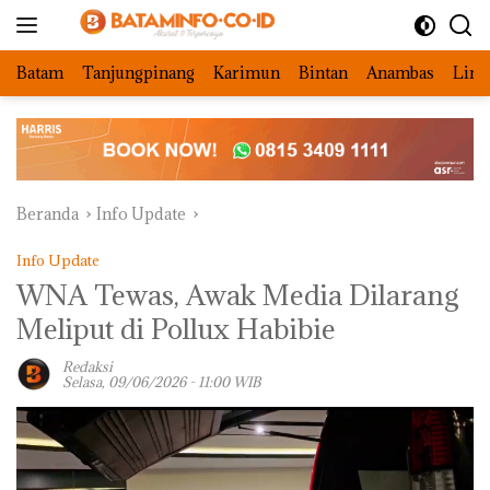
Langsung
ke
konten
Batam
Tanjungpinang
Karimun
Bintan
Anambas
Ling
Beranda
Info Update
Info Update
WNA Tewas, Awak Media Dilarang
Meliput di Pollux Habibie
Redaksi
Selasa, 09/06/2026 - 11:00 WIB