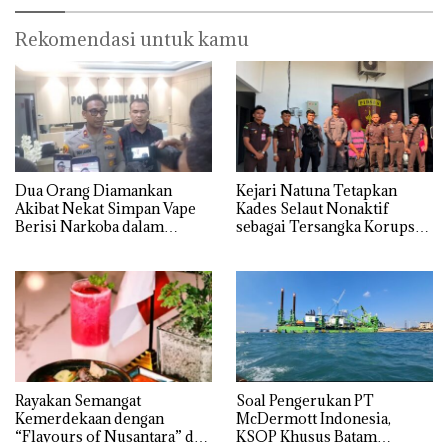
Rekomendasi untuk kamu
Dua Orang Diamankan
Kejari Natuna Tetapkan
Akibat Nekat Simpan Vape
Kades Selaut Nonaktif
Berisi Narkoba dalam
sebagai Tersangka Korupsi
Kulkas, Kapolsek: Diedarkan
APBDes, Negara Rugi Rp533
dengan Harga 2,5
Juta
Rayakan Semangat
‎Soal Pengerukan PT
Kemerdekaan dengan
McDermott Indonesia,
“Flavours of Nusantara” di
KSOP Khusus Batam