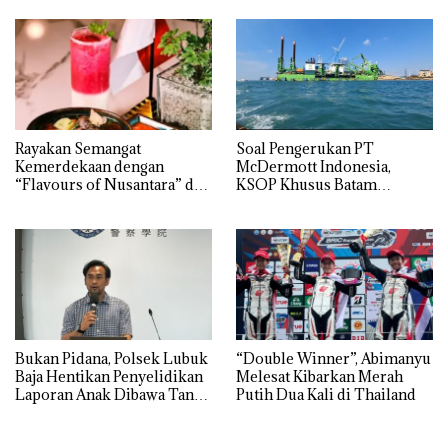
dengan Harga 2,5
Juta
Rayakan Semangat
‎Soal Pengerukan PT
Kemerdekaan dengan
McDermott Indonesia,
“Flavours of Nusantara” di
KSOP Khusus Batam
Grand Mercure Batam
Tegaskan Perizinan Ada di
Centre
BP Batam
Bukan Pidana, Polsek Lubuk
“Double Winner”, Abimanyu
Baja Hentikan Penyelidikan
Melesat Kibarkan Merah
Laporan Anak Dibawa Tanpa
Putih Dua Kali di Thailand
Izin: Murni Sengketa Hak
Asuh!