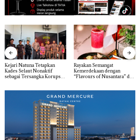
Kejari Natuna Tetapkan
Rayakan Semangat
Kades Selaut Nonaktif
Kemerdekaan dengan
sebagai Tersangka Korupsi
“Flavours of Nusantara” di
APBDes, Negara Rugi Rp533
Grand Mercure Batam
Juta
Centre