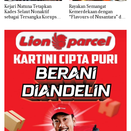
Kejari Natuna Tetapkan
Rayakan Semangat
Kades Selaut Nonaktif
Kemerdekaan dengan
sebagai Tersangka Korupsi
“Flavours of Nusantara” di
APBDes, Negara Rugi Rp533
Grand Mercure Batam
Juta
Centre