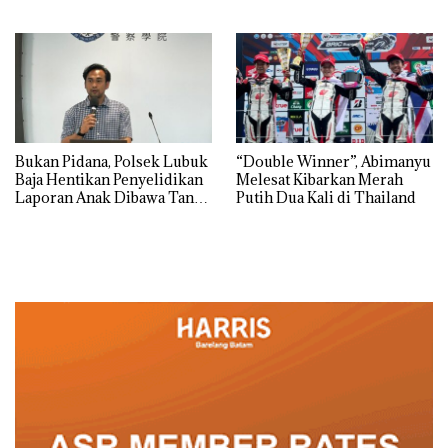
Grand Mercure Batam
Tegaskan Perizinan Ada di
Centre
BP Batam
Bukan Pidana, Polsek Lubuk
“Double Winner”, Abimanyu
Baja Hentikan Penyelidikan
Melesat Kibarkan Merah
Laporan Anak Dibawa Tanpa
Putih Dua Kali di Thailand
Izin: Murni Sengketa Hak
Asuh!