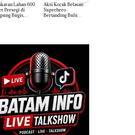
 Kocak Belasan
Tim Gabungan
Dua Orang
erhero
Gagalkan
Diamankan Akibat
anding Bulu
Penyelundupan 1,3
Nekat Simpan Vap
kis di Mapolda
Ton Ketamine dari
Berisi Narkoba da
ri, Sambut HUT
MV KING SUN di
Kulkas, Kapolsek:
e-81
Diedarkan dengan
Harga 2,5