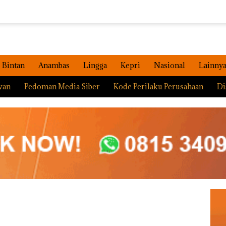
Bintan
Anambas
Lingga
Kepri
Nasional
Lainny
wan
Pedoman Media Siber
Kode Perilaku Perusahaan
Di