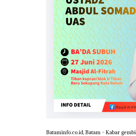
Network Catat
Pertumbuhan
Pendapatan Seb
12,7% Secara
Tahunan
‎Bataminfo.co.id, Batam – Kabar gembi