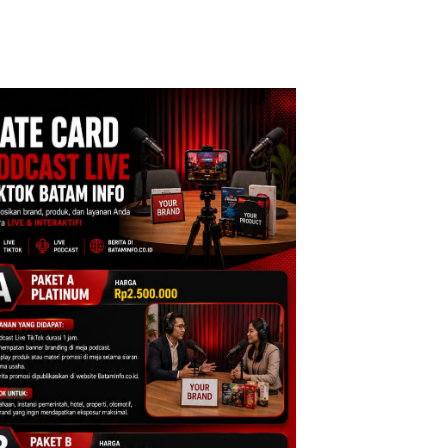
ri, Sambut HUT
MV KING SUN di
Kulkas, Kapolsek:
e-81
Diedarkan dengan
Harga 2,5