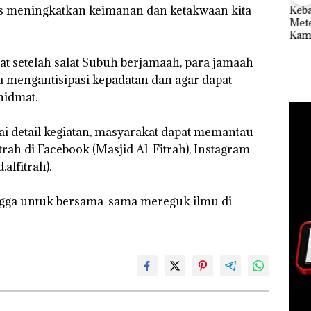
us meningkatkan keimanan dan ketakwaan kita
Rayakan Semangat
Kebakaran Lahan 600
Aksi
Kemerdekaan dengan
Meter Persegi di
Sup
f
“Flavours of
Kampung Bugis,
Bert
gka
Nusantara” di Grand
Diduga Dipicu
Tang
s,
Mercure Batam
Pembakaran Sampah
Kep
pat setelah salat Subuh berjamaah, para jamaah
533
Centre
RI K
a mengantisipasi kepadatan dan agar dapat
hidmat.
ai detail kegiatan, masyarakat dapat memantau
rah di Facebook (Masjid Al-Fitrah), Instagram
alfitrah).
tangga untuk bersama-sama mereguk ilmu di