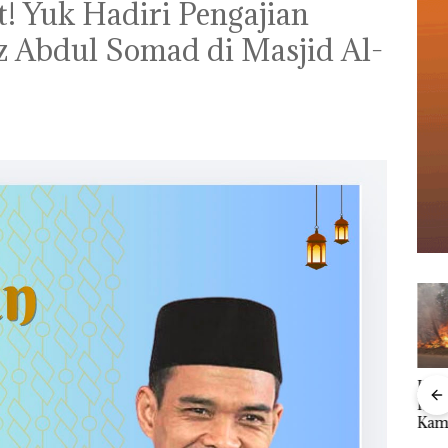
! Yuk Hadiri Pengajian
 Abdul Somad di Masjid Al-
Kebakaran Lahan 600
Aksi
Meter Persegi di
Sup
Kampung Bugis,
Bert
le
Diduga Dipicu
Tang