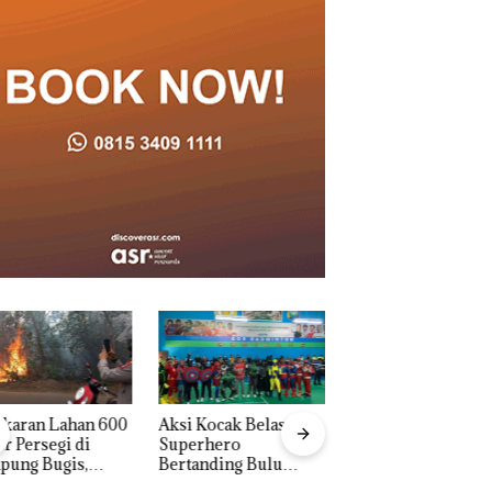
 Kocak Belasan
Tim Gabungan
Dua Orang
erhero
Gagalkan
Diamankan Akibat
anding Bulu
Penyelundupan 1,3
Nekat Simpan Vap
kis di Mapolda
Ton Ketamine dari
Berisi Narkoba da