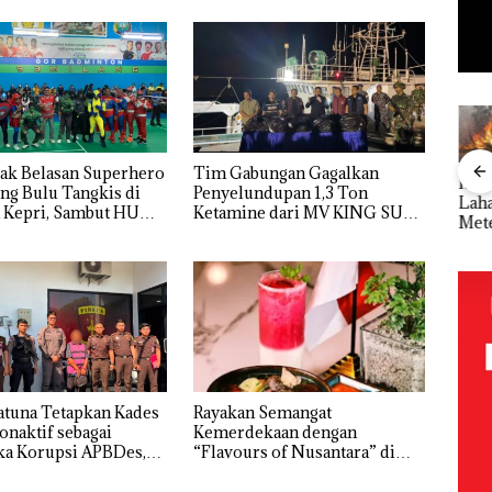
ak Belasan Superhero
Tim Gabungan Gagalkan
ang
Kejari
Rayakan
Kebakaran
Aksi
ng Bulu Tangkis di
Penyelundupan 1,3 Ton
nkan
Natuna
Semangat
Lahan 600
Bela
 Kepri, Sambut HUT
Ketamine dari MV KING SUN
 Nekat
Tetapkan
Kemerdekaa
Meter
Sup
 Vape
Kades Selaut
n dengan
Persegi di
Ber
Nonaktif
“Flavours of
Kampung
Bulu
ba
sebagai
Nusantara”
Bugis,
di 
Tersangka
di Grand
Diduga
Kepr
Korupsi
Mercure
Dipicu
Sam
ek:
APBDes,
Batam
Pembakaran
RI K
kan
Negara Rugi
Centre
Sampah
Rp533 Juta
,5
atuna Tetapkan Kades
Rayakan Semangat
onaktif sebagai
Kemerdekaan dengan
ka Korupsi APBDes,
“Flavours of Nusantara” di
ugi Rp533 Juta
Grand Mercure Batam Centre