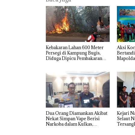
Kebakaran Lahan 600 Meter
Aksi Koc
Aksi Kocak
Tim
Dua Or
Persegi di Kampung Bugis,
Bertandi
Belasan
Gabungan
Diama
Diduga Dipicu Pembakaran
Mapolda
Superhero
Gagalkan
Akibat
Sampah
RI Ke-81
Bertanding
Penyelundup
Simpan
Bulu Tangkis
an 1,3 Ton
Berisi
di Mapolda
Ketamine
Narko
Kepri,
dari MV
dalam
Sambut HUT
KING SUN
Kulkas,
RI Ke-81
di Perairan
Kapols
Diedar
dengan
Harga 2
Dua Orang Diamankan Akibat
Kejari N
Nekat Simpan Vape Berisi
Selaut N
Narkoba dalam Kulkas,
Tersang
Kapolsek: Diedarkan dengan
Negara R
Harga 2,5