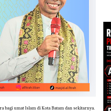
Perayaan Ulang
Pembakaran Sampah
Kep
Tahun ke-24 HARRIS
RI K
esar
Resort Waterfront
Batam Gelar
Giveaway Spesial dan
Diskon Menginap
24%
ra bagi umat Islam di Kota Batam dan sekitarnya.