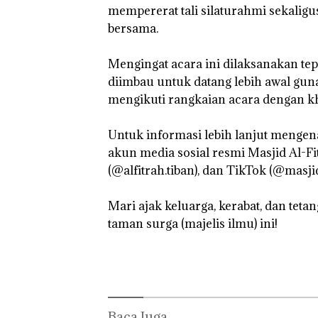
mempererat tali silaturahmi sekalig
Kejari Natuna
Tetapkan Kades
bersama.
Selaut Nonakti
sebagai Tersan
Korupsi APBDe
‎Mengingat acara ini dilaksanakan te
Negara Rugi Rp
diimbau untuk datang lebih awal gun
Juta
mengikuti rangkaian acara dengan k
‎Untuk informasi lebih lanjut mengen
akun media sosial resmi Masjid Al-Fit
(@alfitrah.tiban), dan TikTok (@masjid.
‎Mari ajak keluarga, kerabat, dan te
taman surga (majelis ilmu) ini!
Baca Juga