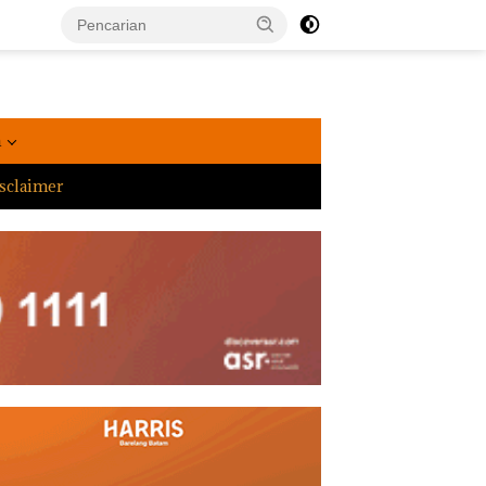
a
sclaimer