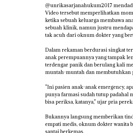
@unrikasarjanahukum2017 mendadak
Video tersebut memperlihatkan mo
ketika sebuah keluarga membawa anak
sebuah klinik, namun justru mendapa
tak acuh dari oknum dokter yang ber
‎Dalam rekaman berdurasi singkat te
anak perempuannya yang tampak lema
terdengar panik dan berulang kali m
muntah-muntah dan membutuhkan pe
‎”Ini pasien anak-anak emergency, apa
punya farmasi sudah tutup padahal m
bisa periksa, katanya,” ujar pria pe
‎Bukannya langsung memberikan tin
empati medis, oknum dokter wanita be
Puluhan Tahun
santai berkemas.