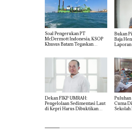
‎Soal Pengerukan PT
Bukan Pi
McDermott Indonesia, KSOP
Baja Hen
Khusus Batam Tegaskan
Laporan
Perizinan Ada di BP Batam
Izin: Mu
Asuh!
Dekan FIKP UMRAH:
Puluhan 
Pengelolaan Sedimentasi Laut
Cuma Di
di Kepri Harus Dibuktikan
Sekolah 
Secara Ilmiah, Jangan Sampai
Ditutup!
Bertentangan dengan
Konservasi