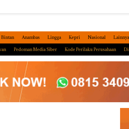
Bintan
Anambas
Lingga
Kepri
Nasional
Lainny
wan
Pedoman Media Siber
Kode Perilaku Perusahaan
Di