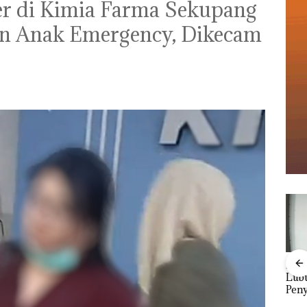
r di Kimia Farma Sekupang
en Anak Emergency, Dikecam
Viral Promo Spa
Buka
Tampilkan Wanita
Lubu
t di
Berpakaian Minim,
Peny
‎Soal Pengerukan PT
Polisi dan Disparbud
Ana