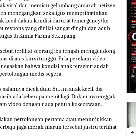
 viral dan memicu gelombang amarah netizen.
men menegangkan sekaligus memprihatinkan
 kecil dalam kondisi darurat (emergency) ke
t respons yang dinilai sangat dingin dan acuh
tugas di Kimia Farma Sekupang.
rsebut, terlihat seorang ibu tengah menggendong
s di atas kursi tunggu. Pria perekam video
enegaskan bahwa kondisi anak tersebut sudah
rtolongan medis segera.
 salahnya dicek dulu Bu. Ini anak kecil, dia
asih ada beberapa menit lagi. Dokternya enggak
rekam video dengan nada penuh kekecewaan.
dakan pertolongan pertama atau menunjukkan
rbaju jaga merah marun tersebut justru terlihat
Bisnis Wholesale
Buka