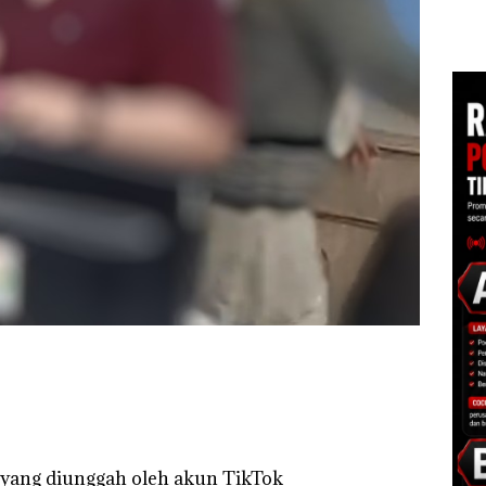
McDermott
gga
Batam Turun Tangan ‎
Izin
Indonesia, KSOP
Hak 
Khusus Batam
Tegaskan Perizinan
Ada di BP Batam
o yang diunggah oleh akun TikTok