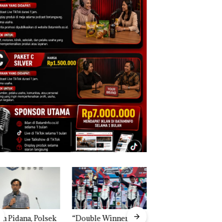
n Pidana, Polsek
“Double Winner”,
Dekan FIKP UMRA