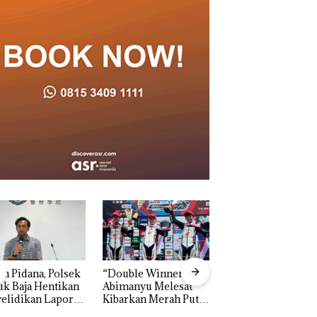
n Pidana, Polsek
“Double Winner”,
Dekan FIKP UMRA
k Baja Hentikan
Abimanyu Melesat
Pengelolaan
elidikan Laporan
Kibarkan Merah Putih
Sedimentasi Laut 
k Dibawa Tanpa
Dua Kali di Thailand
Kepri Harus