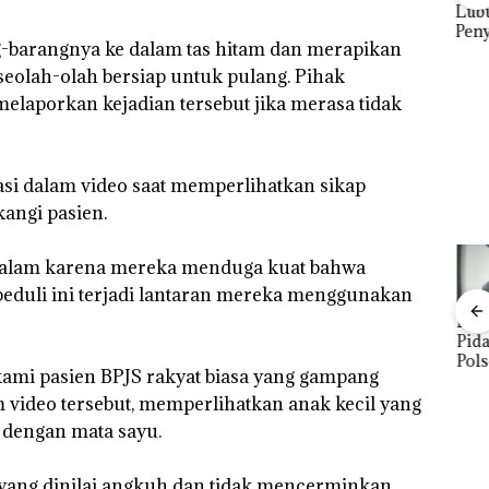
 Cuma
Network Catat
Lubu
esak
Pertumbuhan
Peny
‎Soal Pengerukan PT
-barangnya ke dalam tas hitam dan merapikan
a
Pendapatan Sebesar
Ana
McDermott
12,7% Secara
Izin
seolah-olah bersiap untuk pulang. Pihak
Indonesia, KSOP
Tahunan
Hak 
elaporkan kejadian tersebut jika merasa tidak
Khusus Batam
Tegaskan Perizinan
Ada di BP Batam
arasi dalam video saat memperlihatkan sikap
angi pasien.
dalam karena mereka menduga kuat bahwa
peduli ini terjadi lantaran mereka menggunakan
‎Soal
FIKP
Puluhan
Bisnis
Buk
Pengerukan
:
Tahun
Wholesale
Pida
PT
olaan
‘Bodong’
Network
Pols
kami pasien BPJS rakyat biasa yang gampang
McDermott
ntasi
Tapi Cuma
Catat
Lubu
Indonesia,
 Kepri
Ditegur, LBH
Pertumbuha
Hen
 video tersebut, memperlihatkan anak kecil yang
KSOP
Desak
n Pendapatan
Peny
dengan mata sayu.
Khusus
ikan
Sekolah
Sebesar
Lap
Batam
Djuwita
12,7% Secara
Ana
Tegaskan
Batam
Tahunan
Tanp
er yang dinilai angkuh dan tidak mencerminkan