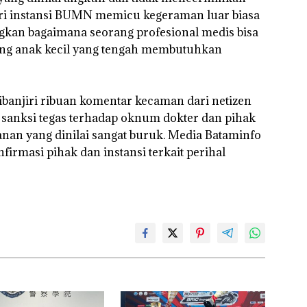
Perizinan
Segera
Mur
ari instansi BUMN memicu kegeraman luar biasa
Ada di BP
i
Ditutup!
Sen
Batam
tangan
Hak 
ngkan bagaimana seorang profesional medis bisa
rang anak kecil yang tengah membutuhkan
vasi
s dibanjiri ribuan komentar kecaman dari netizen
 sanksi tegas terhadap oknum dokter dan pihak
anan yang dinilai sangat buruk. Media Bataminfo
irmasi pihak dan instansi terkait perihal