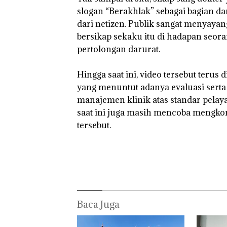
Murni
Jangan
slogan “Berakhlak” sebagai bagian d
Sengketa
Sampa
Hak Asuh!
Berten
dari netizen. Publik sangat menyaya
dengan
bersikap sekaku itu di hadapan seo
Konser
pertolongan darurat.
‎Hingga saat ini, video tersebut teru
yang menuntut adanya evaluasi serta
manajemen klinik atas standar pelay
saat ini juga masih mencoba mengkonf
tersebut.
Baca Juga