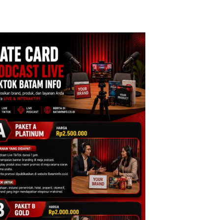
: Murni Sengketa
Dibuktikan Secara
Asuh!
Ilmiah, Jangan Sa
Bertentangan den
Konservasi