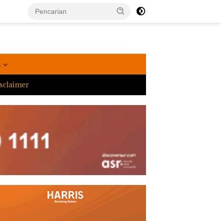
a
sclaimer