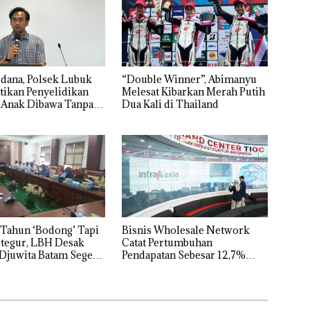
dana, Polsek Lubuk
“Double Winner”, Abimanyu
tikan Penyelidikan
Melesat Kibarkan Merah Putih
 Anak Dibawa Tanpa
Dua Kali di Thailand
rni Sengketa Hak
Tahun ‘Bodong’ Tapi
Bisnis Wholesale Network
tegur, LBH Desak
Catat Pertumbuhan
Djuwita Batam Segera
Pendapatan Sebesar 12,7%
Secara Tahunan