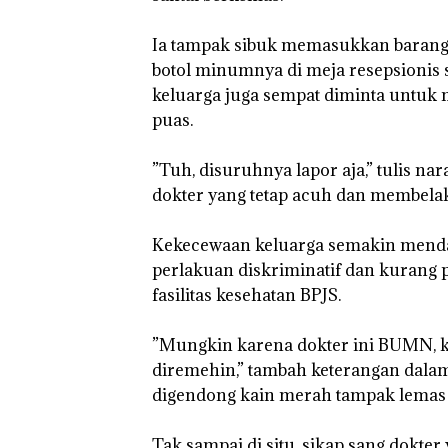
‘Bodong’ Tapi
Ditegur, LBH D
‎Ia tampak sibuk memasukkan barang
Sekolah Djuwit
Batam Segera
botol minumnya di meja resepsionis 
Ditutup!
keluarga juga sempat diminta untuk m
puas.
‎”Tuh, disuruhnya lapor aja,” tulis n
dokter yang tetap acuh dan membelak
‎Kekecewaan keluarga semakin men
perlakuan diskriminatif dan kurang 
fasilitas kesehatan BPJS.
Bukan
“Double
Dekan 
Pidana,
Winner”,
UMRAH
Polsek
Abimanyu
Pengel
‎”Mungkin karena dokter ini BUMN, 
Lubuk Baja
Melesat
Sedime
Hentikan
Kibarkan
Laut di
diremehin,” tambah keterangan dalam
Penyelidikan
Merah Putih
Harus
digendong kain merah tampak lemas 
Laporan
Dua Kali di
Dibukt
Anak Dibawa
Thailand
Secara
Tanpa Izin:
Ilmiah,
‎Tak sampai di situ, sikap sang dokt