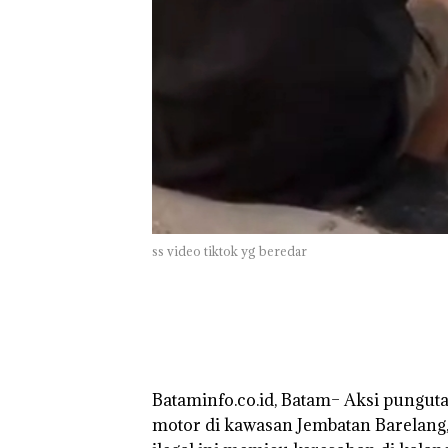
ss video tiktok yg beredar
‎Bataminfo.co.id, Batam– Aksi pungut
Puluhan Tahun
motor di kawasan Jembatan Barelang, 
‘Bodong’ Tapi