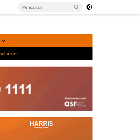
a
sclaimer