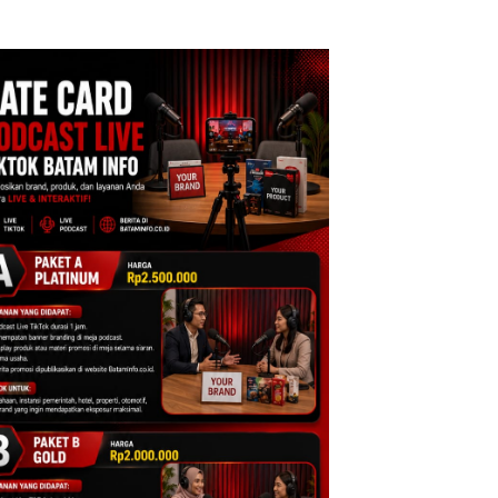
: Murni Sengketa
Dibuktikan Secara
Asuh!
Ilmiah, Jangan Sa
Bertentangan den
Konservasi