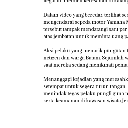
ilegal ini memicu keresahan di kala
Ditegur, LBH D
Sekolah Djuwit
Batam Segera
‎Dalam video yang beredar, terlihat 
Ditutup!
mengendarai sepeda motor Yamaha Mio
tersebut tampak mendatangi satu per
atas jembatan untuk meminta uang pa
‎Aksi pelaku yang menarik pungutan ta
netizen dan warga Batam. Sejumlah
saat mereka sedang menikmati peman
‎Menanggapi kejadian yang meresahk
setempat untuk segera turun tangan
menindak tegas pelaku pungli guna
serta keamanan di kawasan wisata Je