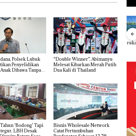
FIKP
Puluhan
Bisnis
‎Soal
Buk
:
Tahun
Wholesale
Pengerukan
Pida
olaan
‘Bodong’
Network
PT
Pols
ntasi
Tapi Cuma
Catat
McDermott
Lubu
 Kepri
Ditegur, LBH
Pertumbuha
Indonesia,
Hen
dana, Polsek Lubuk
“Double Winner”, Abimanyu
Desak
n Pendapatan
KSOP
Peny
tikan Penyelidikan
Melesat Kibarkan Merah Putih
ikan
Sekolah
Sebesar
Khusus
Lap
 Anak Dibawa Tanpa
Dua Kali di Thailand
Djuwita
12,7% Secara
Batam
Ana
rni Sengketa Hak
Batam
Tahunan
Tegaskan
Tanp
Segera
Perizinan
Mur
i
Ditutup!
Ada di BP
Sen
tangan
Batam
Hak 
vasi
Tahun ‘Bodong’ Tapi
Bisnis Wholesale Network
tegur, LBH Desak
Catat Pertumbuhan