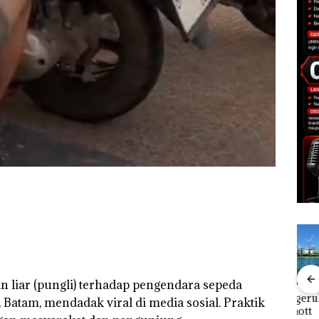
an liar (pungli) terhadap pengendara sepeda
Bisnis Wholesale
‎Soal Pengerukan PT
Buka
Batam, mendadak viral di media sosial. Praktik
 Cuma
Network Catat
McDermott
Lubu