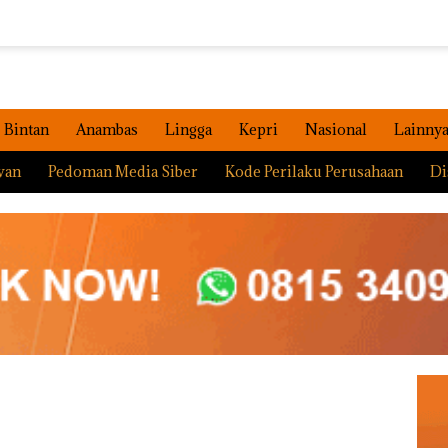
Bintan
Anambas
Lingga
Kepri
Nasional
Lainny
wan
Pedoman Media Siber
Kode Perilaku Perusahaan
Di