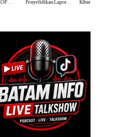
elidikan Laporan
Kibarkan Merah Putih
Sedimentasi Laut 
k Dibawa Tanpa
Dua Kali di Thailand
Kepri Harus
: Murni Sengketa
Dibuktikan Secara
Asuh!
Ilmiah, Jangan Sa
Bertentangan den
Konservasi