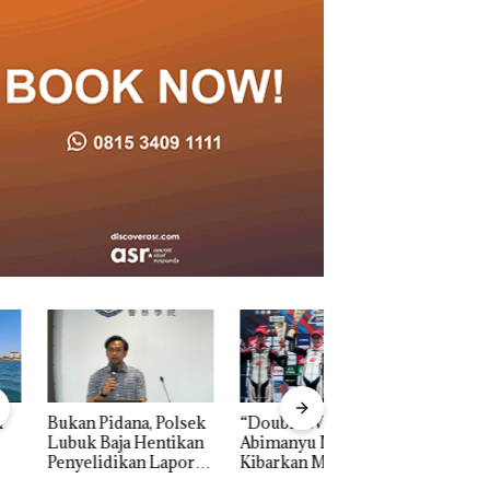
n Pidana, Polsek
“Double Winner”,
Dekan FIKP UMRA
k Baja Hentikan
Abimanyu Melesat
Pengelolaan
elidikan Laporan
Kibarkan Merah Putih
Sedimentasi Laut 
k Dibawa Tanpa
Dua Kali di Thailand
Kepri Harus