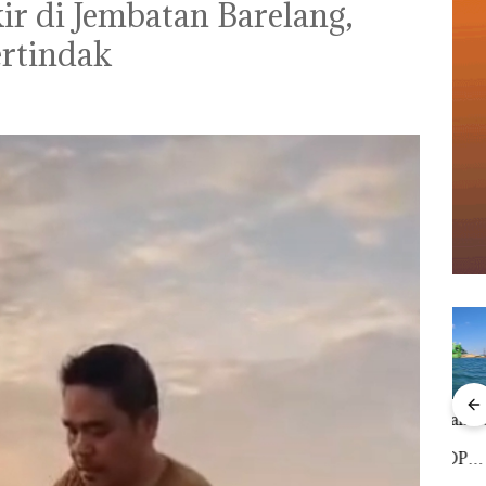
kir di Jembatan Barelang,
rtindak ‎
‎Soal Pengerukan PT
Buka
McDermott
Lubu
Viral Promo Spa
Indonesia, KSOP
Peny
Tampilkan Wanita
Khusus Batam
Ana
t di
Berpakaian Minim,