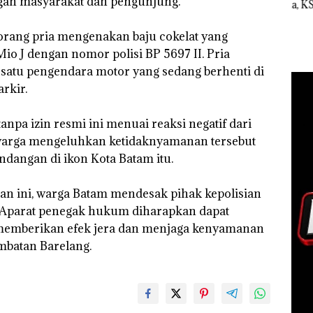
ngan masyarakat dan pengunjung.
esak
Pertumbuhan
Indonesia, KSOP
Peny
a
Pendapatan Sebesar
Khusus Batam
Ana
12,7% Secara
Tegaskan Perizinan
Izin
seorang pria mengenakan baju cokelat yang
Tahunan
Ada di BP Batam
Hak 
 J dengan nomor polisi BP 5697 II. Pria
 satu pengendara motor yang sedang berhenti di
rkir.
npa izin resmi ini menuai reaksi negatif dari
 warga mengeluhkan ketidaknyamanan tersebut
dangan di ikon Kota Batam itu.
an ini, warga Batam mendesak pihak kepolisian
. Aparat penegak hukum diharapkan dapat
 memberikan efek jera dan menjaga kenyamanan
mbatan Barelang.