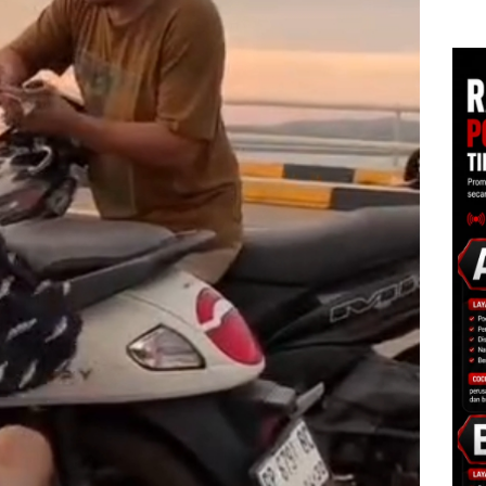
Tegaskan Perizinan
Izin
Polisi dan Disparbud
Ada di BP Batam
Hak 
gga
Batam Turun Tangan ‎