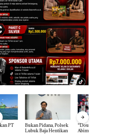
n Pidana, Polsek
“Double Winner”,
Dekan FIKP UMRA
k Baja Hentikan
Abimanyu Melesat
Pengelolaan