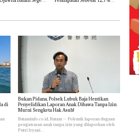
Djuwita Batam Segera
Pendapatan Sebesar 12,7%
Secara Tahunan
Bukan Pidana, Polsek Lubuk Baja Hentikan
a di
Penyelidikan Laporan Anak Dibawa Tanpa Izin:
Murni Sengketa Hak Asuh!
ran
Bataminfo.co.id, Batam — Polemik laporan dugaan
pengawasan anak tanpa izin yang dilaporkan oleh
Putri Iryani…