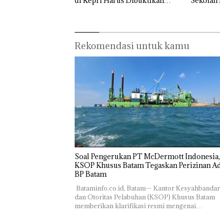
di Kepri Harus Dibuktikan
Sekolah 
Secara Ilmiah, Jangan Sampai
Ditutup!
Bertentangan dengan
Konservasi
Rekomendasi untuk kamu
‎Soal Pengerukan PT McDermott Indonesia,
KSOP Khusus Batam Tegaskan Perizinan Ad
BP Batam
‎ ‎Bataminfo.co.id, Batam— Kantor Kesyahbanda
dan Otoritas Pelabuhan (KSOP) Khusus Batam
memberikan klarifikasi resmi mengenai…