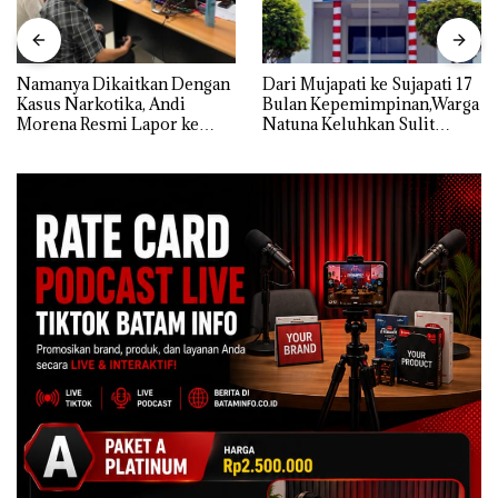
Namanya Dikaitkan Dengan
Dari Mujapati ke Sujapati 17
Kasus Narkotika, Andi
Bulan Kepemimpinan,Warga
Morena Resmi Lapor ke
Natuna Keluhkan Sulit
Polda Kepri
Temui Bupati