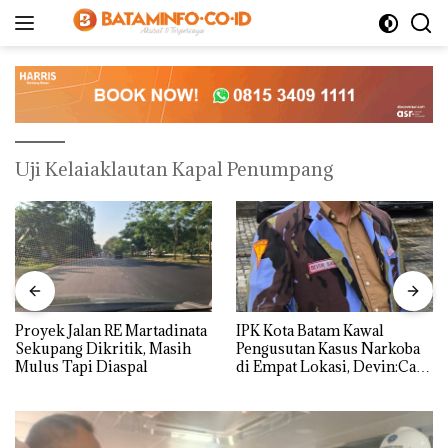
Langsung
ke
konten
Uji Kelaiaklautan Kapal Penumpang
Proyek Jalan RE Martadinata
IPK Kota Batam Kawal
Sekupang Dikritik, Masih
Pengusutan Kasus Narkoba
Mulus Tapi Diaspal
di Empat Lokasi, Devin:Cari
dan Usut tuntas Siapa Aktor
Utamanya