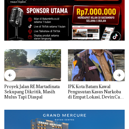
Proyek Jalan RE Martadinata
IPK Kota Batam Kawal
Sekupang Dikritik, Masih
Pengusutan Kasus Narkoba
Mulus Tapi Diaspal
di Empat Lokasi, Devin:Cari
dan Usut tuntas Siapa Aktor
Utamanya