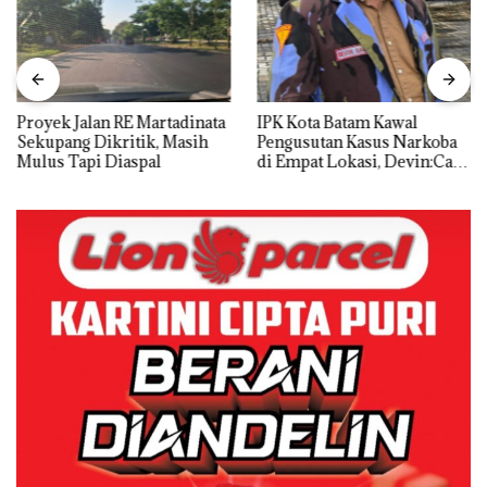
Proyek Jalan RE Martadinata
IPK Kota Batam Kawal
Sekupang Dikritik, Masih
Pengusutan Kasus Narkoba
Mulus Tapi Diaspal
di Empat Lokasi, Devin:Cari
dan Usut tuntas Siapa Aktor
Utamanya