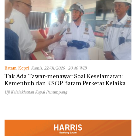
Batam
,
Kepri
Kamis, 22/01/2026 - 20:40 WIB
Tak Ada Tawar-menawar Soal Keselamatan:
Kemenhub dan KSOP Batam Perketat Kelaikan
Kapal Jelang Lebaran 2026
Uji Kelaiaklautan Kapal Penumpang