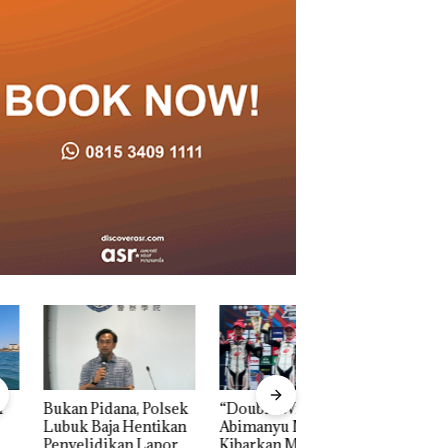
n Pidana, Polsek
“Double Winner”,
Dekan FIKP UMRA
k Baja Hentikan
Abimanyu Melesat
Pengelolaan
elidikan Laporan
Kibarkan Merah Putih
Sedimentasi Laut 