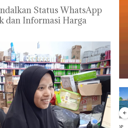
ndalkan Status WhatsApp
k dan Informasi Harga
Viral Promo Spa
‎Soal Pengerukan PT
Buka
Tampilkan Wanita
McDermott
Lubu
Berpakaian Minim,
Indonesia, KSOP
Peny