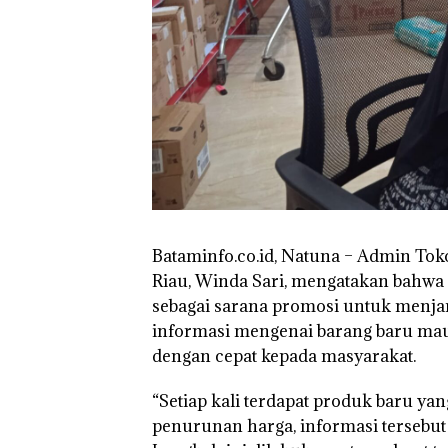
Kunjungi Kepri,
Amsakar Sambu
Batam Sebelum
Bertolak ke Lin
Bataminfo.co.id, Natuna – Admin To
Riau, Winda Sari, mengatakan bahwa
sebagai sarana promosi untuk menjan
informasi mengenai barang baru ma
dengan cepat kepada masyarakat.
“Setiap kali terdapat produk baru y
penurunan harga, informasi tersebut