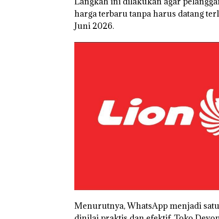
Langkah ini dilakukan agar pelangga
harga terbaru tanpa harus datang terl
Juni 2026.
Menurutnya, WhatsApp menjadi satu
Puluhan Tahun
dinilai praktis dan efektif. Toko De