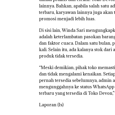
‘Bodong’ Tapi
lainnya. Bahkan, apabila salah sat
Ditegur, LBH D
Sekolah Djuwit
terbaru, karyawan lainnya juga aka
Batam Segera
promosi menjadi lebih luas.
Ditutup!
Di sisi lain, Winda Sari mengungkap
adalah keterlambatan pasokan barang.
dan faktor cuaca. Dalam satu bulan,
kali. Selain itu, ada kalanya stok d
produk tidak tersedia.
“Meski demikian, pihak toko memast
dan tidak mengalami kenaikan. Setia
pernah tersedia sebelumnya, admin 
mengunggahnya ke status WhatsApp 
terbaru yang tersedia di Toko Devon,
Laporan (Is)