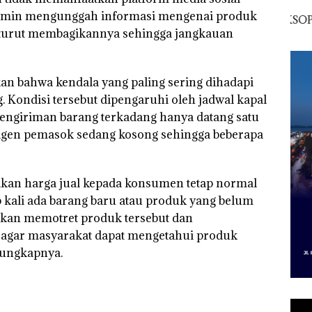
 Cuma
Network Catat
McDermott
Lubu
u admin mengunggah informasi mengenai produk
esak
Pertumbuhan
Indonesia, KSOP
Peny
a
Pendapatan Sebesar
Khusus Batam
Ana
n turut membagikannya sehingga jangkauan
12,7% Secara
Tegaskan Perizinan
Izin
Tahunan
Ada di BP Batam
Hak 
kan bahwa kendala yang paling sering dihadapi
 Kondisi tersebut dipengaruhi oleh jadwal kapal
 pengiriman barang terkadang hanya datang satu
ari agen pemasok sedang kosong sehingga beberapa
ikan harga jual kepada konsumen tetap normal
p kali ada barang baru atau produk yang belum
akan memotret produk tersebut dan
agar masyarakat dapat mengetahui produk
”ungkapnya.