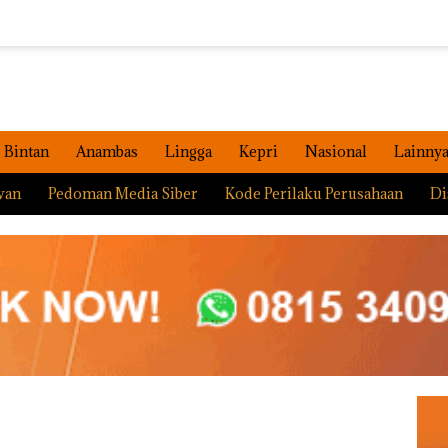
Bintan
Anambas
Lingga
Kepri
Nasional
Lainny
wan
Pedoman Media Siber
Kode Perilaku Perusahaan
Di