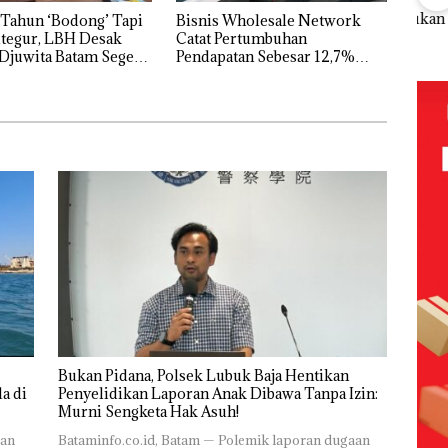
FIKP
Puluhan
Bisnis
‎Soal
Buk
:
Tahun
Wholesale
Pengerukan
Pida
Tahun ‘Bodong’ Tapi
Bisnis Wholesale Network
olaan
‘Bodong’
Network
PT
Pols
tegur, LBH Desak
Catat Pertumbuhan
ntasi
Tapi Cuma
Catat
McDermott
Lubu
Djuwita Batam Segera
Pendapatan Sebesar 12,7%
 Kepri
Ditegur, LBH
Pertumbuha
Indonesia,
Hen
Secara Tahunan
Desak
n Pendapatan
KSOP
Peny
ikan
Sekolah
Sebesar
Khusus
Lap
Djuwita
12,7% Secara
Batam
Ana
Batam
Tahunan
Tegaskan
Tanp
Segera
Perizinan
Mur
i
Ditutup!
Ada di BP
Sen
tangan
Batam
Hak 
vasi
Bukan Pidana, Polsek Lubuk Baja Hentikan
a di
Penyelidikan Laporan Anak Dibawa Tanpa Izin:
Murni Sengketa Hak Asuh!
ran
Bataminfo.co.id, Batam — Polemik laporan dugaan