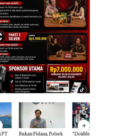
n Pidana, Polsek
“Double Winner”,
Dekan FIKP UMRA