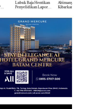
k Baja Hentikan
Abimanyu Melesat
Pengelolaan
elidikan Laporan
Kibarkan Merah Putih
Sedimentasi Laut 
k Dibawa Tanpa
Dua Kali di Thailand
Kepri Harus
: Murni Sengketa
Dibuktikan Secara
Asuh!
Ilmiah, Jangan Sa
Bertentangan den
Konservasi