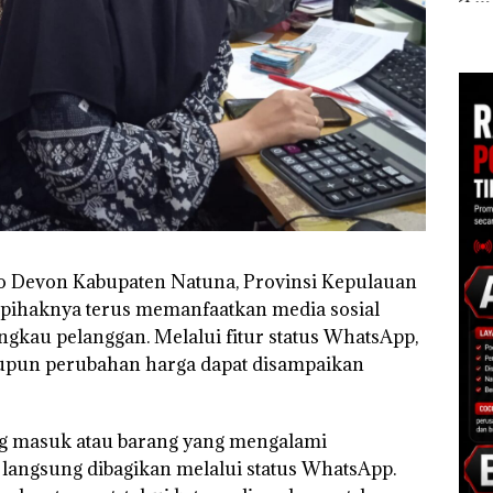
Polisi dan Disparbud
Khusus Batam
Ana
t di
Batam Turun Tangan ‎
Tegaskan Perizinan
Izin
Ada di BP Batam
Hak 
gga
ko Devon Kabupaten Natuna, Provinsi Kepulauan
 pihaknya terus memanfaatkan media sosial
gkau pelanggan. Melalui fitur status WhatsApp,
upun perubahan harga dapat disampaikan
ang masuk atau barang yang mengalami
 langsung dibagikan melalui status WhatsApp.