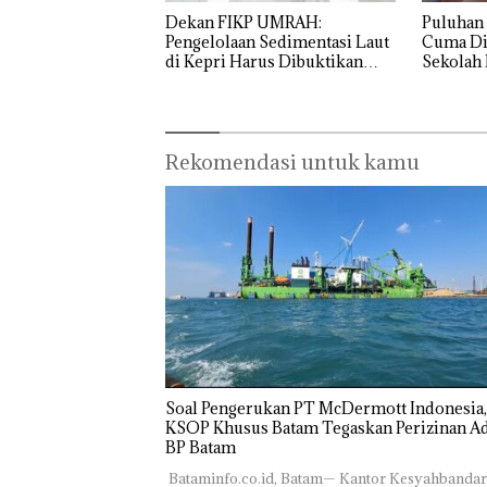
Bukan
“Double
Dekan 
Pidana,
Winner”,
UMRAH
Dekan FIKP UMRAH:
Puluhan 
Polsek
Abimanyu
Pengel
Pengelolaan Sedimentasi Laut
Cuma Di
Lubuk Baja
Melesat
Sedime
di Kepri Harus Dibuktikan
Sekolah 
Hentikan
Kibarkan
Laut di
Secara Ilmiah, Jangan Sampai
Ditutup!
Penyelidikan
Merah Putih
Harus
Bertentangan dengan
Laporan
Dua Kali di
Dibukt
Konservasi
Anak Dibawa
Thailand
Secara
Tanpa Izin:
Ilmiah,
Rekomendasi untuk kamu
Murni
Jangan
Sengketa
Sampa
Hak Asuh!
Berten
dengan
Konser
‎Soal Pengerukan PT McDermott Indonesia,
KSOP Khusus Batam Tegaskan Perizinan Ad
BP Batam
‎ ‎Bataminfo.co.id, Batam— Kantor Kesyahbanda