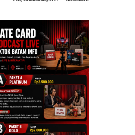
k Dibawa Tanpa
Dua Kali di Thailand
Kepri Harus
: Murni Sengketa
Dibuktikan Secara
Asuh!
Ilmiah, Jangan Sa
Bertentangan den
Konservasi