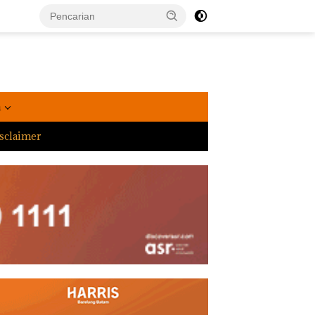
a
sclaimer