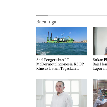
Baca Juga
‎Soal Pengerukan PT
Bukan Pi
McDermott Indonesia, KSOP
Baja Hen
Khusus Batam Tegaskan
Laporan
Perizinan Ada di BP Batam
Izin: Mu
Asuh!