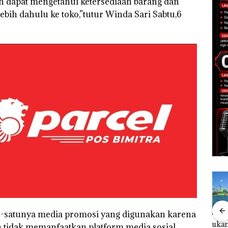
n dapat mengetahui ketersediaan barang dan
ebih dahulu ke toko,”tutur Winda Sari Sabtu,6
-satunya media promosi yang digunakan karena
Bisnis Wholesale
‎Soal Pengerukan PT
Buka
von tidak memanfaatkan platform media sosial