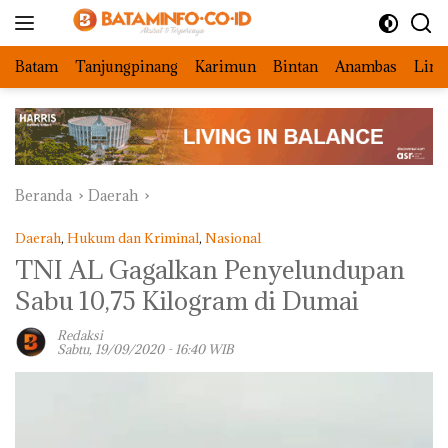
Langsung
ke
konten
Batam
Tanjungpinang
Karimun
Bintan
Anambas
Ling
Beranda
Daerah
Daerah
,
Hukum dan Kriminal
,
Nasional
TNI AL Gagalkan Penyelundupan
Sabu 10,75 Kilogram di Dumai
Redaksi
Sabtu, 19/09/2020 - 16:40 WIB