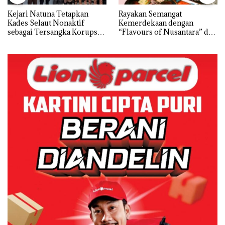
Kejari Natuna Tetapkan
Rayakan Semangat
Kades Selaut Nonaktif
Kemerdekaan dengan
sebagai Tersangka Korupsi
“Flavours of Nusantara” di
APBDes, Negara Rugi Rp533
Grand Mercure Batam
Juta
Centre