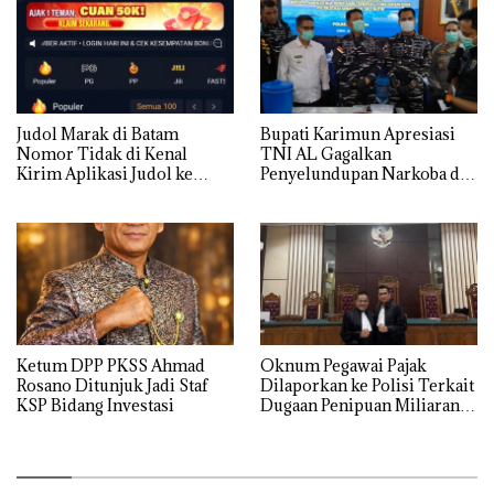
Mencari Makan”
Judol Marak di Batam
Bupati Karimun Apresiasi
Nomor Tidak di Kenal
TNI AL Gagalkan
Kirim Aplikasi Judol ke
Penyelundupan Narkoba di
Whatsapp Warga Batam
Perairan Takong Iyu
Ketum DPP PKSS Ahmad
Oknum Pegawai Pajak
Rosano Ditunjuk Jadi Staf
Dilaporkan ke Polisi Terkait
KSP Bidang Investasi
Dugaan Penipuan Miliaran
Rupiah