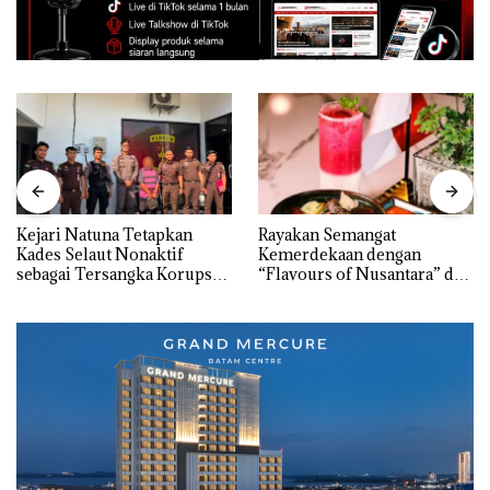
Kejari Natuna Tetapkan
Rayakan Semangat
Kades Selaut Nonaktif
Kemerdekaan dengan
sebagai Tersangka Korupsi
“Flavours of Nusantara” di
APBDes, Negara Rugi Rp533
Grand Mercure Batam
Juta
Centre