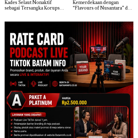
Kades Selaut Nonaktif
Kemerdekaan dengan
sebagai Tersangka Korupsi
“Flavours of Nusantara” di
APBDes, Negara Rugi Rp533
Grand Mercure Batam
Juta
Centre