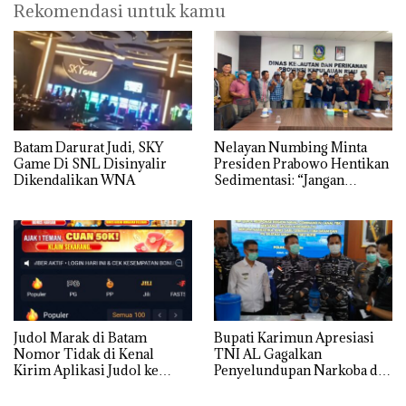
Rekomendasi untuk kamu
Batam Darurat Judi, SKY
Nelayan Numbing Minta
Game Di SNL Disinyalir
Presiden Prabowo Hentikan
Dikendalikan WNA
Sedimentasi: “Jangan
Ganggu Laut Kami, Ini Satu-
satunya Tempat Kami
Mencari Makan”
Judol Marak di Batam
Bupati Karimun Apresiasi
Nomor Tidak di Kenal
TNI AL Gagalkan
Kirim Aplikasi Judol ke
Penyelundupan Narkoba di
Whatsapp Warga Batam
Perairan Takong Iyu