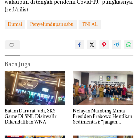
walaupun di tengah pendemi Covid-19.” pungkasnya.
(red/rilis)
Dumai
Penyelundupan sabu
TNI AL
Baca Juga
Batam Darurat Judi, SKY
Nelayan Numbing Minta
Game Di SNL Disinyalir
Presiden Prabowo Hentikan
Dikendalikan WNA
Sedimentasi: “Jangan
Ganggu Laut Kami, Ini Satu-
satunya Tempat Kami