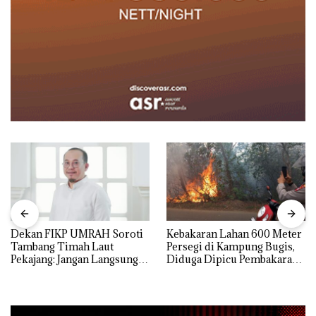
Dekan FIKP UMRAH Soroti
Kebakaran Lahan 600 Meter
Tambang Timah Laut
Persegi di Kampung Bugis,
Pekajang: Jangan Langsung
Diduga Dipicu Pembakaran
Bicara Kerugian, Buktikan
Sampah
Dulu Kerusakan
Lingkungannya