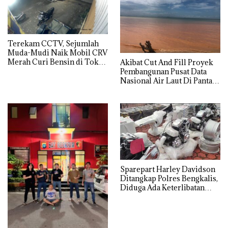
Terekam CCTV, Sejumlah
Muda-Mudi Naik Mobil CRV
Merah Curi Bensin di Toko
Akibat Cut And Fill Proyek
Kelontong
Pembangunan Pusat Data
Nasional Air Laut Di Pantai
Teluk Mata Ikan Tercemar
Sparepart Harley Davidson
Ditangkap Polres Bengkalis,
Diduga Ada Keterlibatan
Oknum Aparat