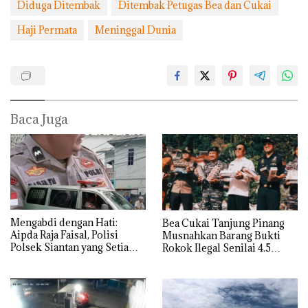
Diduga Ditembak
Ditembak Petugas Bea dan Cukai
Haji Permata
Meninggal Dunia
Baca Juga
Mengabdi dengan Hati:
Bea Cukai Tanjung Pinang
Aipda Raja Faisal, Polisi
Musnahkan Barang Bukti
Polsek Siantan yang Setia
Rokok Ilegal Senilai 4.5
Menjadi Sopir Mobil Jenazah
Miliar Lebih di Kepulauan
Sejak 2017
Anambas