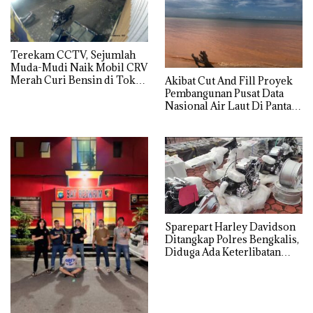
Terekam CCTV, Sejumlah
Muda-Mudi Naik Mobil CRV
Merah Curi Bensin di Toko
Akibat Cut And Fill Proyek
Kelontong
Pembangunan Pusat Data
Nasional Air Laut Di Pantai
Teluk Mata Ikan Tercemar
Sparepart Harley Davidson
Ditangkap Polres Bengkalis,
Diduga Ada Keterlibatan
Oknum Aparat