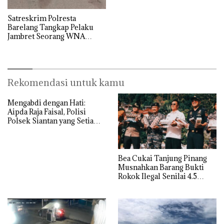
Satreskrim Polresta
Barelang Tangkap Pelaku
Jambret Seorang WNA
Singapura Dalam Kurun
Waktu 2 Jam, Polisi : Satu
Orang DPO
Rekomendasi untuk kamu
Mengabdi dengan Hati:
Aipda Raja Faisal, Polisi
Polsek Siantan yang Setia
Menjadi Sopir Mobil Jenazah
Sejak 2017
Bea Cukai Tanjung Pinang
Musnahkan Barang Bukti
Rokok Ilegal Senilai 4.5
Miliar Lebih di Kepulauan
Anambas