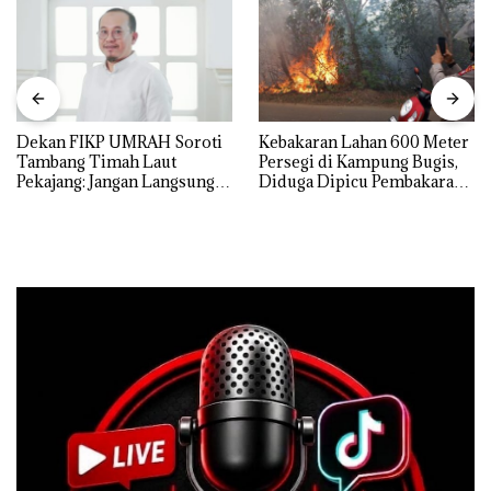
Dekan FIKP UMRAH Soroti
Kebakaran Lahan 600 Meter
Tambang Timah Laut
Persegi di Kampung Bugis,
Pekajang: Jangan Langsung
Diduga Dipicu Pembakaran
Bicara Kerugian, Buktikan
Sampah
Dulu Kerusakan
Lingkungannya