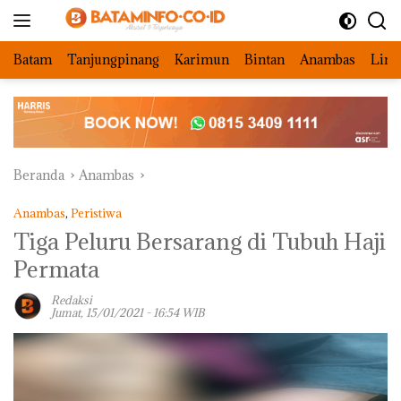
Langsung
ke
konten
Batam
Tanjungpinang
Karimun
Bintan
Anambas
Ling
Beranda
Anambas
Anambas
,
Peristiwa
Tiga Peluru Bersarang di Tubuh Haji
Permata
Redaksi
Jumat, 15/01/2021 - 16:54 WIB