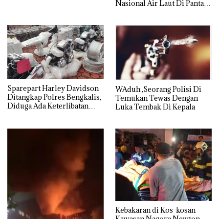
Nasional Air Laut Di Pantai
Teluk Mata Ikan Tercemar
Sparepart Harley Davidson
WAduh ,Seorang Polisi Di
Ditangkap Polres Bengkalis,
Temukan Tewas Dengan
Diduga Ada Keterlibatan
Luka Tembak Di Kepala
Oknum Aparat
Kebakaran di Kos-kosan
Kawasan Nagoya Newton,