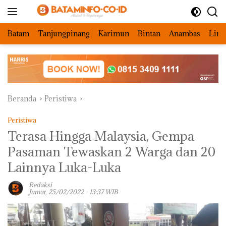
Langsung
ke
konten
Batam
Tanjungpinang
Karimun
Bintan
Anambas
Ling
Beranda
Peristiwa
Peristiwa
Terasa Hingga Malaysia, Gempa
Pasaman Tewaskan 2 Warga dan 20
Lainnya Luka-Luka
Redaksi
Jumat, 25/02/2022 - 13:37 WIB