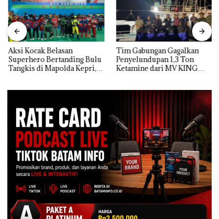
Aksi Kocak Belasan
Tim Gabungan Gagalkan
Superhero Bertanding Bulu
Penyelundupan 1,3 Ton
Tangkis di Mapolda Kepri,
Ketamine dari MV KING
Sambut HUT RI Ke-81