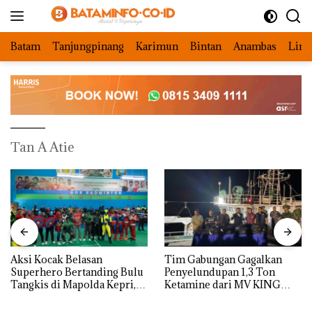
Langsung
ke
konten
Batam
Tanjungpinang
Karimun
Bintan
Anambas
Ling
Tan A Atie
Aksi Kocak Belasan
Tim Gabungan Gagalkan
Superhero Bertanding Bulu
Penyelundupan 1,3 Ton
Tangkis di Mapolda Kepri,
Ketamine dari MV KING
Sambut HUT RI Ke-81