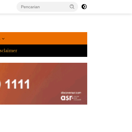
a
sclaimer