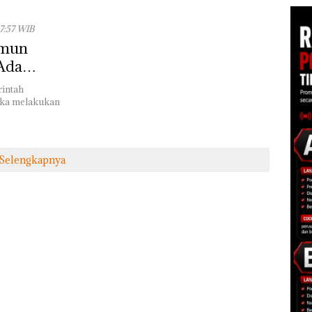
7:57 WIB
imun
 Ada
rintah
ika melakukan
Selengkapnya