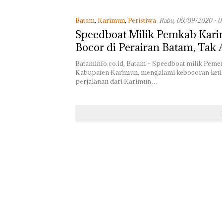
Batam
,
Karimun
,
Peristiwa
Rabu, 09/09/2020 - 0
Speedboat Milik Pemkab Kar
Bocor di Perairan Batam, Tak
Korban Jiwa
Bataminfo.co.id, Batam – Speedboat milik Peme
Kabupaten Karimun, mengalami kebocoran ket
perjalanan dari Karimun…