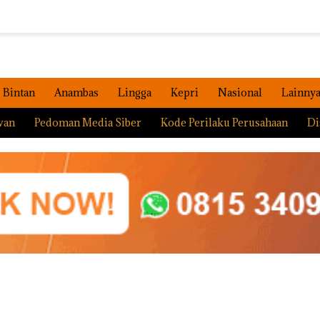
Bintan
Anambas
Lingga
Kepri
Nasional
Lainny
wan
Pedoman Media Siber
Kode Perilaku Perusahaan
Di