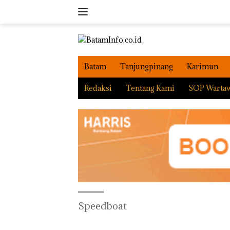
Langsung
ke
konten
Batam
Tanjungpinang
Karimun
Redaksi
Tentang Kami
SOP Warta
Speedboat