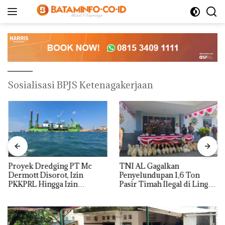
Langsung
ke
konten
Sosialisasi BPJS Ketenagakerjaan
Proyek Dredging PT Mc
TNI AL Gagalkan
Dermott Disorot, Izin
Penyelundupan 1,6 Ton
PKKPRL Hingga Izin
Pasir Timah Ilegal di Lingga,
Lingkungan Dipertanyakan
Disembunyikan di Bawah
Kerambah untuk
Diselundupkan ke Malaysia