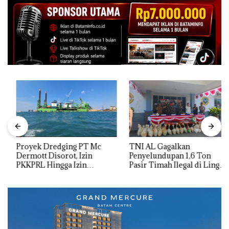
Proyek Dredging PT Mc
TNI AL Gagalkan
Dermott Disorot, Izin
Penyelundupan 1,6 Ton
PKKPRL Hingga Izin
Pasir Timah Ilegal di Lingga,
Lingkungan Dipertanyakan
Disembunyikan di Bawah
Kerambah untuk
Diselundupkan ke Malaysia