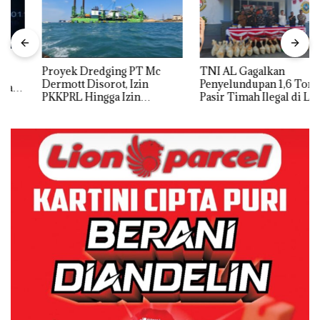
Proyek Dredging PT Mc
TNI AL Gagalkan
Dermott Disorot, Izin
Penyelundupan 1,6 Ton
PKKPRL Hingga Izin
Pasir Timah Ilegal di Lingga,
Lingkungan Dipertanyakan
Disembunyikan di Bawah
Kerambah untuk
Diselundupkan ke Malaysia