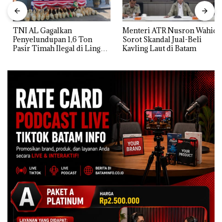
TNI AL Gagalkan
Menteri ATR Nusron Wahid
Penyelundupan 1,6 Ton
Sorot Skandal Jual-Beli
Pasir Timah Ilegal di Lingga,
Kavling Laut di Batam
Disembunyikan di Bawah
Kerambah untuk
Diselundupkan ke Malaysia