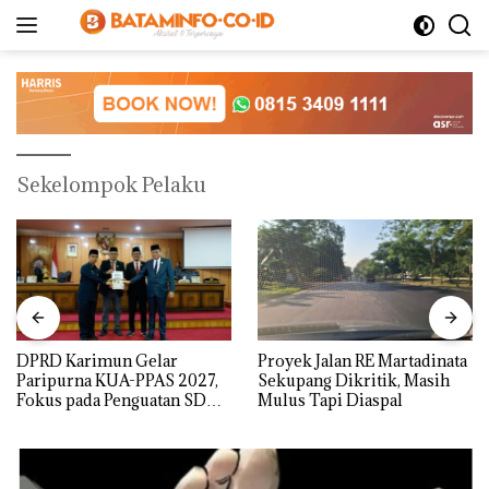
Langsung
ke
konten
Sekelompok Pelaku
DPRD Karimun Gelar
Proyek Jalan RE Martadinata
Paripurna KUA-PPAS 2027,
Sekupang Dikritik, Masih
Fokus pada Penguatan SDM,
Mulus Tapi Diaspal
Infrastruktur, dan
Pertumbuhan Ekonomi