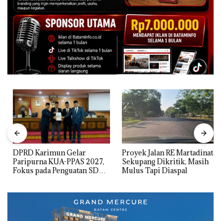
DPRD Karimun Gelar
Proyek Jalan RE Martadinata
Paripurna KUA-PPAS 2027,
Sekupang Dikritik, Masih
Fokus pada Penguatan SDM,
Mulus Tapi Diaspal
Infrastruktur, dan
Pertumbuhan Ekonomi