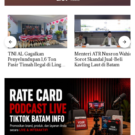
TNI AL Gagalkan
Menteri ATR Nusron Wahid
Penyelundupan 1,6 Ton
Sorot Skandal Jual-Beli
Pasir Timah Ilegal di Lingga,
Kavling Laut di Batam
Disembunyikan di Bawah
Kerambah untuk
Diselundupkan ke Malaysia