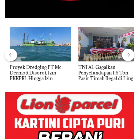
Proyek Dredging PT Mc
TNI AL Gagalkan
Dermott Disorot, Izin
Penyelundupan 1,6 Ton
PKKPRL Hingga Izin
Pasir Timah Ilegal di Lingga,
Lingkungan Dipertanyakan
Disembunyikan di Bawah
Kerambah untuk
Diselundupkan ke Malaysia