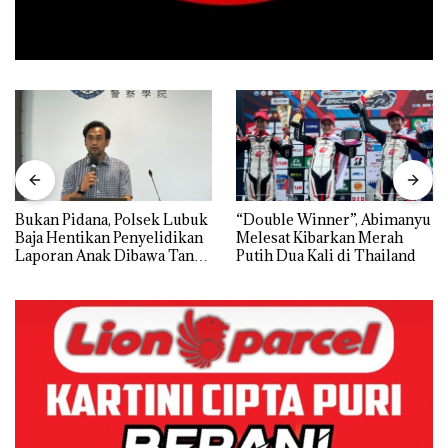
Bukan Pidana, Polsek Lubuk
“Double Winner”, Abimanyu
Baja Hentikan Penyelidikan
Melesat Kibarkan Merah
Laporan Anak Dibawa Tanpa
Putih Dua Kali di Thailand
Izin: Murni Sengketa Hak
Asuh!