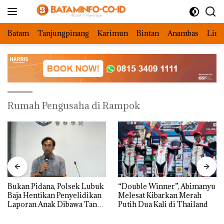
Langsung
ke
konten
Batam
Tanjungpinang
Karimun
Bintan
Anambas
Ling
Rumah Pengusaha di Rampok
Bukan Pidana, Polsek Lubuk
“Double Winner”, Abimanyu
Baja Hentikan Penyelidikan
Melesat Kibarkan Merah
Laporan Anak Dibawa Tanpa
Putih Dua Kali di Thailand
Izin: Murni Sengketa Hak
Asuh!