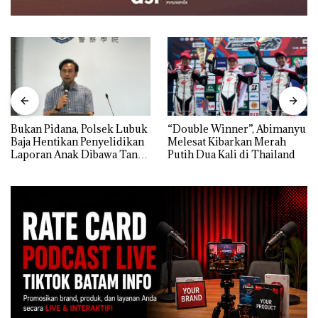
Bukan Pidana, Polsek Lubuk
“Double Winner”, Abimanyu
Baja Hentikan Penyelidikan
Melesat Kibarkan Merah
Laporan Anak Dibawa Tanpa
Putih Dua Kali di Thailand
Izin: Murni Sengketa Hak
Asuh!