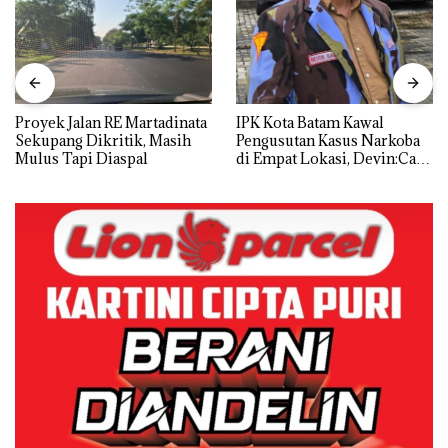
Proyek Jalan RE Martadinata
IPK Kota Batam Kawal
Sekupang Dikritik, Masih
Pengusutan Kasus Narkoba
Mulus Tapi Diaspal
di Empat Lokasi, Devin:Cari
dan Usut tuntas Siapa Aktor
Utamanya