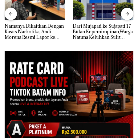
Namanya Dikaitkan Dengan
Dari Mujapati ke Sujapati 17
Kasus Narkotika, Andi
Bulan Kepemimpinan,Warga
Morena Resmi Lapor ke
Natuna Keluhkan Sulit
Polda Kepri
Temui Bupati