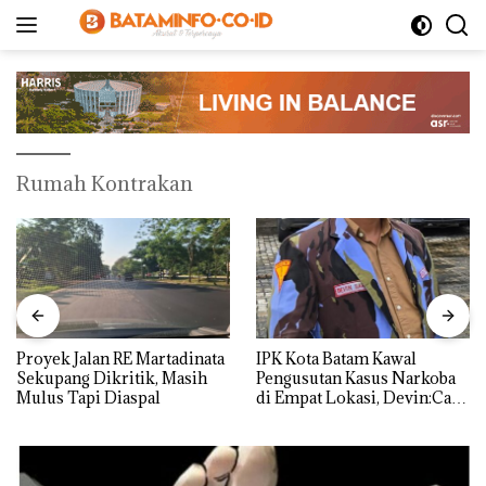
Langsung
ke
konten
Rumah Kontrakan
Proyek Jalan RE Martadinata
IPK Kota Batam Kawal
Sekupang Dikritik, Masih
Pengusutan Kasus Narkoba
Mulus Tapi Diaspal
di Empat Lokasi, Devin:Cari
dan Usut tuntas Siapa Aktor
Utamanya