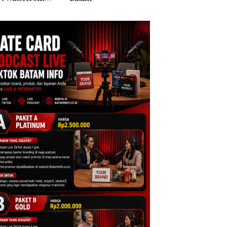
di Batam Center
Ilegal di Lingga,
Disembunyikan di
Bawah Kerambah
untuk Diselundup
ke Malaysia