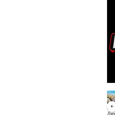
TNI AL
Menteri ATR
Perayaan
Caro
ng PT
Gagalkan
Nusron
Ulang Tahun
Ditu