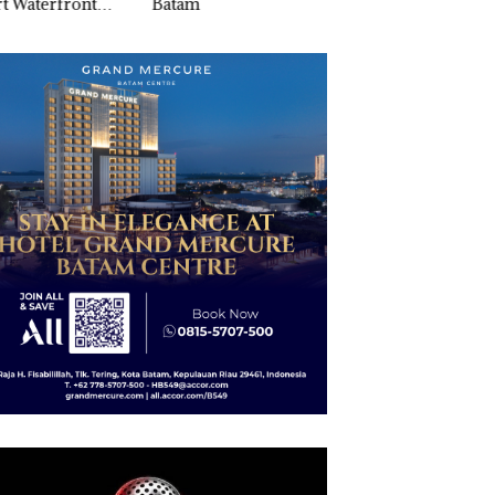
am
Izin PKKPRL Hing
di Batam Center
Izin Lingkungan
Dipertanyakan