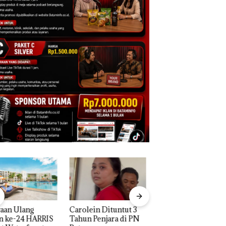
Aktifitas Judi Online
lein Dituntut 3
Proyek Dredging 
di Batam Beroperasi
n Penjara di PN
Mc Dermott Disor
di Perumahan Mewah