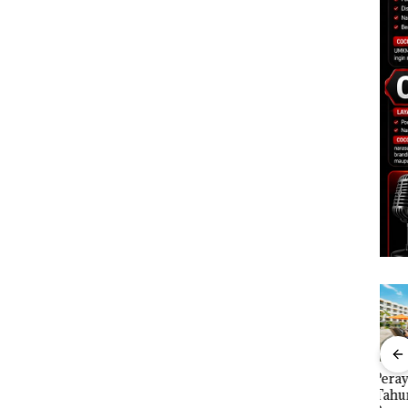
an
Menteri ATR Nusron
Perayaan Ulang
Caro
1,6
Wahid Sorot Skandal
Tahun ke-24 HARRIS
Tahu