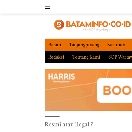
Langsung
ke
konten
Batam
Tanjungpinang
Karimun
Redaksi
Tentang Kami
SOP Warta
Resmi atau ilegal ?