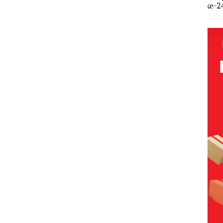
rmott
Penyelundup
Wahid Sorot
ke-24
Tah
, Izin
an 1,6 Ton
Skandal Jual-
HARRIS
Penj
L
Pasir Timah
Beli Kavling
Resort
Bat
Izin
Ilegal di
Laut di
Waterfront
ngan
Lingga,
Batam
Batam Gelar
anyak
Disembunyi
Giveaway
kan di Bawah
Spesial dan
Kerambah
Diskon
untuk
Menginap
Diselundupk
24%
an ke
Malaysia