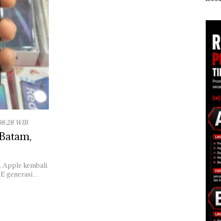
Perairan Pekajang,
Batam Gelar
Kerja
Satu Tersangka dan
Giveaway Spesial dan
kok
1,5 Ton Pasir Timah
Diskon Menginap
Diamankan
24%
08:28 WIB
 Batam,
u, Apple kembali
SE generasi…