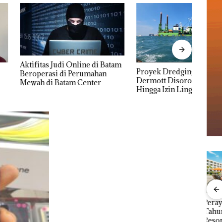
s Judi Online di Batam
Proyek Dredging PT Mc
TNI 
asi di Perumahan
Dermott Disorot, Izin PKKPRL
Penye
i Batam Center
Hingga Izin Lingkungan
Timah
Dipertanyakan
Dise
Kera
Dise
TNI AL Bongkar
Perayaan Ulang
Caro
 Desak
Dugaan Tambang
Tahun ke-24 HARRIS
Tahu
Beri
Timah Ilegal di
Resort Waterfront
Bat