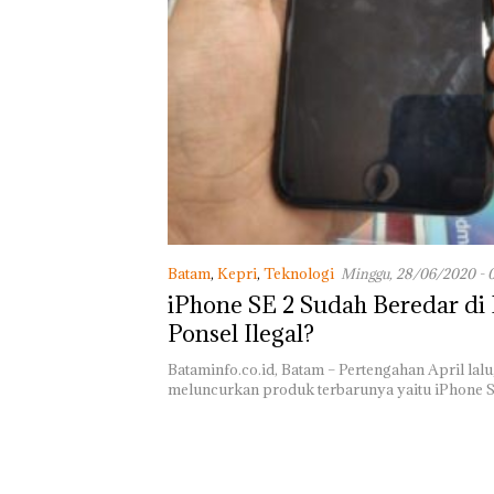
Penjelasan atas
Kinerja dan Isu 
Sama di Tiong
Batam
,
Kepri
,
Teknologi
Minggu, 28/06/2020 - 
iPhone SE 2 Sudah Beredar di
Ponsel Ilegal?
Bataminfo.co.id, Batam – Pertengahan April lal
meluncurkan produk terbarunya yaitu iPhone 