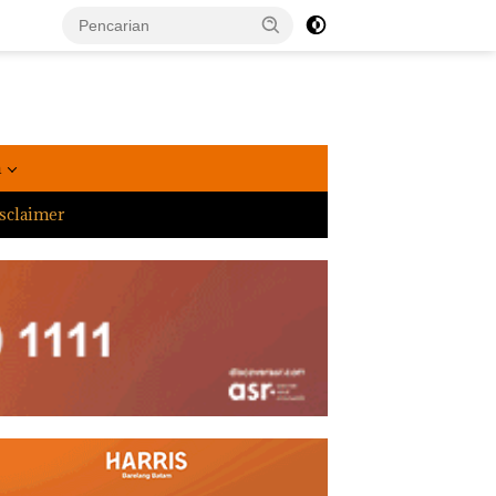
a
sclaimer