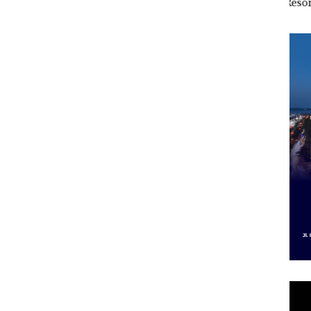
h
Jual-Beli Kavling Laut
Resort Waterfront
Bat
di Batam
Batam Gelar
 di
Giveaway Spesial dan
ah
Diskon Menginap
dupkan
24%