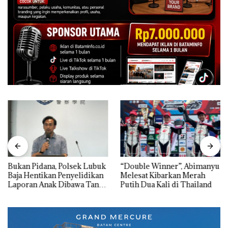
Bukan Pidana, Polsek Lubuk
“Double Winner”, Abimanyu
Baja Hentikan Penyelidikan
Melesat Kibarkan Merah
Laporan Anak Dibawa Tanpa
Putih Dua Kali di Thailand
Izin: Murni Sengketa Hak
Asuh!