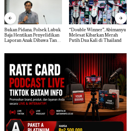
Bukan Pidana, Polsek Lubuk
“Double Winner”, Abimanyu
Baja Hentikan Penyelidikan
Melesat Kibarkan Merah
Laporan Anak Dibawa Tanpa
Putih Dua Kali di Thailand
Izin: Murni Sengketa Hak
Asuh!