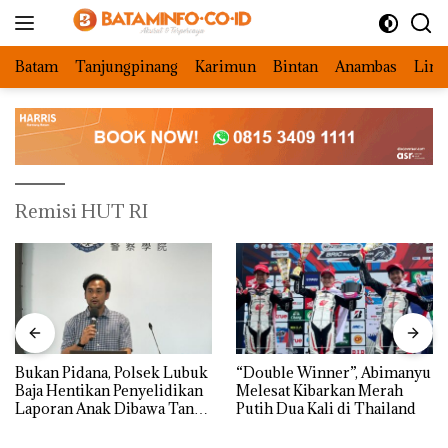
Langsung
ke
konten
Batam
Tanjungpinang
Karimun
Bintan
Anambas
Ling
Remisi HUT RI
Bukan Pidana, Polsek Lubuk
“Double Winner”, Abimanyu
Baja Hentikan Penyelidikan
Melesat Kibarkan Merah
Laporan Anak Dibawa Tanpa
Putih Dua Kali di Thailand
Izin: Murni Sengketa Hak
Asuh!