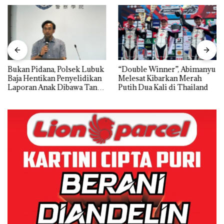
Bukan Pidana, Polsek Lubuk
“Double Winner”, Abimanyu
Baja Hentikan Penyelidikan
Melesat Kibarkan Merah
Laporan Anak Dibawa Tanpa
Putih Dua Kali di Thailand
Izin: Murni Sengketa Hak
Asuh!