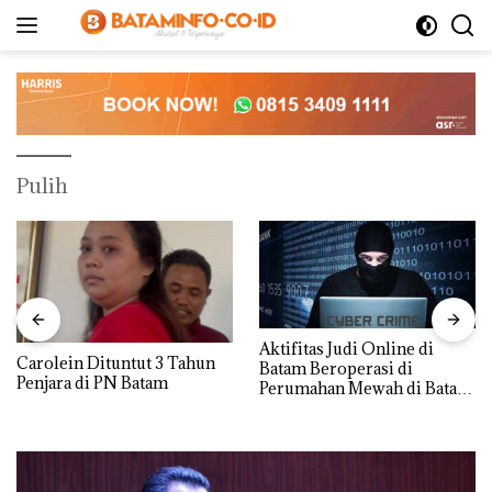
Langsung
ke
konten
Pulih
Aktifitas Judi Online di
Carolein Dituntut 3 Tahun
Batam Beroperasi di
Penjara di PN Batam
Perumahan Mewah di Batam
Center