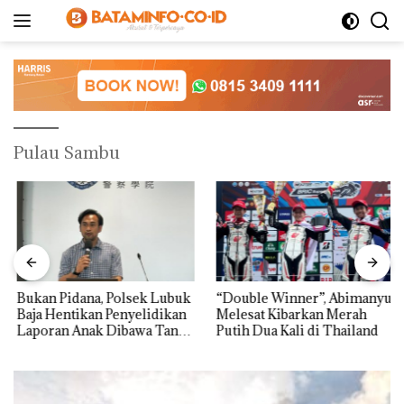
Langsung
ke
konten
Pulau Sambu
Bukan Pidana, Polsek Lubuk
“Double Winner”, Abimanyu
Baja Hentikan Penyelidikan
Melesat Kibarkan Merah
Laporan Anak Dibawa Tanpa
Putih Dua Kali di Thailand
Izin: Murni Sengketa Hak
Asuh!