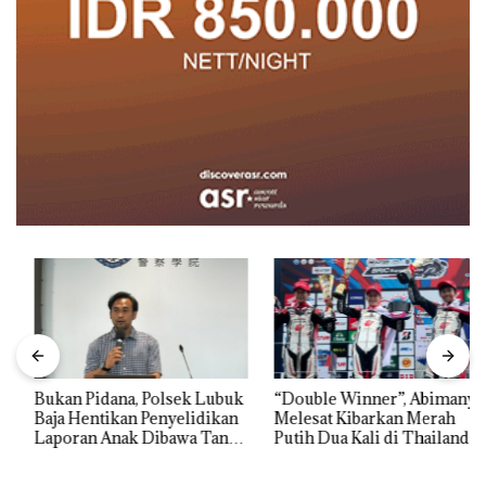
Bukan Pidana, Polsek Lubuk
“Double Winner”, Abimanyu
Baja Hentikan Penyelidikan
Melesat Kibarkan Merah
Laporan Anak Dibawa Tanpa
Putih Dua Kali di Thailand
Izin: Murni Sengketa Hak
Asuh!