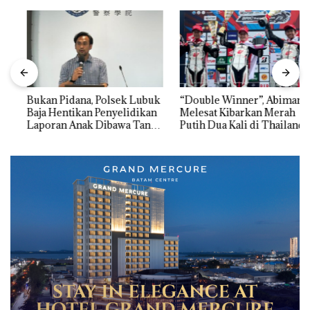
Bukan Pidana, Polsek Lubuk
“Double Winner”, Abimanyu
Baja Hentikan Penyelidikan
Melesat Kibarkan Merah
Laporan Anak Dibawa Tanpa
Putih Dua Kali di Thailand
Izin: Murni Sengketa Hak
Asuh!