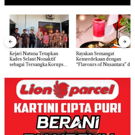
Kejari Natuna Tetapkan
Rayakan Semangat
Kades Selaut Nonaktif
Kemerdekaan dengan
sebagai Tersangka Korupsi
“Flavours of Nusantara” di
APBDes, Negara Rugi Rp533
Grand Mercure Batam
Juta
Centre