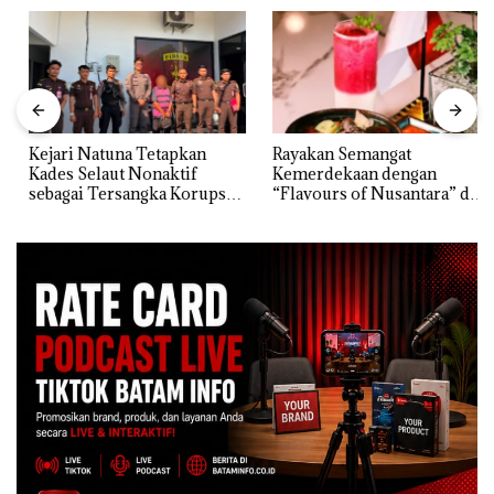
Kejari Natuna Tetapkan
Rayakan Semangat
Kades Selaut Nonaktif
Kemerdekaan dengan
sebagai Tersangka Korupsi
“Flavours of Nusantara” di
APBDes, Negara Rugi Rp533
Grand Mercure Batam
Juta
Centre