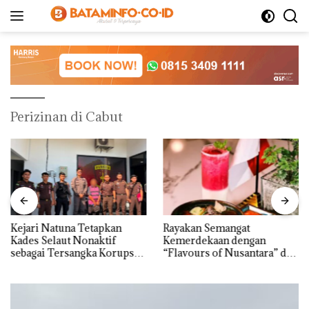
Langsung
ke
konten
Perizinan di Cabut
Kejari Natuna Tetapkan
Rayakan Semangat
Kades Selaut Nonaktif
Kemerdekaan dengan
sebagai Tersangka Korupsi
“Flavours of Nusantara” di
APBDes, Negara Rugi Rp533
Grand Mercure Batam
Juta
Centre