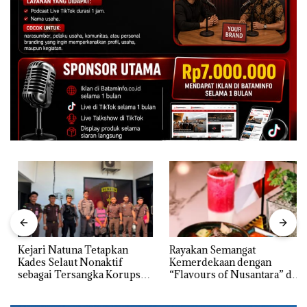
Kejari Natuna Tetapkan
Rayakan Semangat
Kades Selaut Nonaktif
Kemerdekaan dengan
sebagai Tersangka Korupsi
“Flavours of Nusantara” di
APBDes, Negara Rugi Rp533
Grand Mercure Batam
Juta
Centre