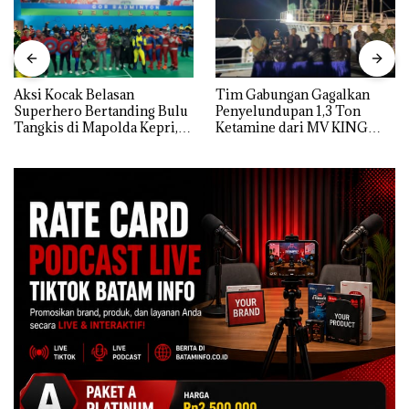
Aksi Kocak Belasan
Tim Gabungan Gagalkan
Superhero Bertanding Bulu
Penyelundupan 1,3 Ton
Tangkis di Mapolda Kepri,
Ketamine dari MV KING
Sambut HUT RI Ke-81