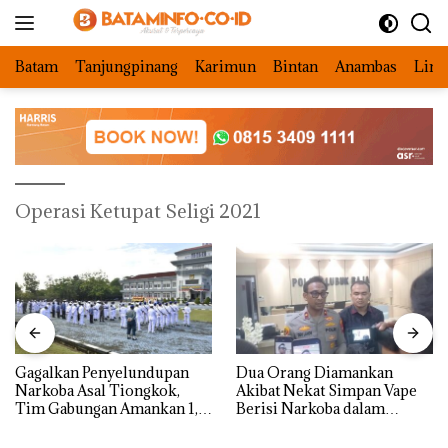
Langsung
ke
konten
Batam
Tanjungpinang
Karimun
Bintan
Anambas
Ling
Operasi Ketupat Seligi 2021
Gagalkan Penyelundupan
Dua Orang Diamankan
Narkoba Asal Tiongkok,
Akibat Nekat Simpan Vape
Tim Gabungan Amankan 1,3
Berisi Narkoba dalam
Ton Ketamine dari MV
Kulkas, Kapolsek: Diedarkan
KING SUN di Batam ‎
dengan Harga 2,5