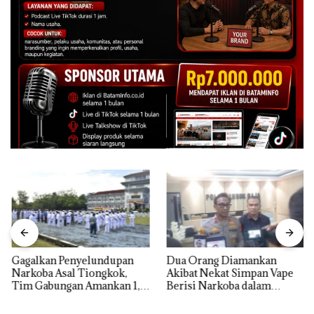
Gagalkan Penyelundupan
Dua Orang Diamankan
Narkoba Asal Tiongkok,
Akibat Nekat Simpan Vape
Tim Gabungan Amankan 1,3
Berisi Narkoba dalam
Ton Ketamine dari MV
Kulkas, Kapolsek: Diedarkan
KING SUN di Batam ‎
dengan Harga 2,5