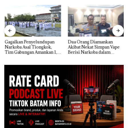
Gagalkan Penyelundupan
Dua Orang Diamankan
Narkoba Asal Tiongkok,
Akibat Nekat Simpan Vape
Tim Gabungan Amankan 1,3
Berisi Narkoba dalam
Ton Ketamine dari MV
Kulkas, Kapolsek: Diedarkan
KING SUN di Batam ‎
dengan Harga 2,5