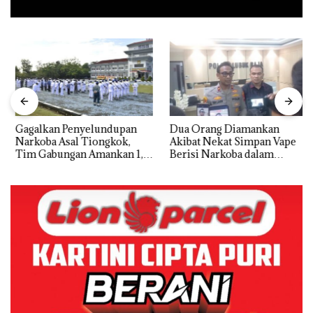
Gagalkan Penyelundupan
Dua Orang Diamankan
Narkoba Asal Tiongkok,
Akibat Nekat Simpan Vape
Tim Gabungan Amankan 1,3
Berisi Narkoba dalam
Ton Ketamine dari MV
Kulkas, Kapolsek: Diedarkan
KING SUN di Batam ‎
dengan Harga 2,5