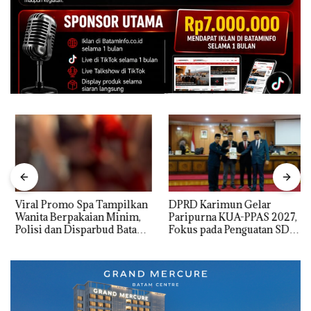
Viral Promo Spa Tampilkan
DPRD Karimun Gelar
Wanita Berpakaian Minim,
Paripurna KUA-PPAS 2027,
Polisi dan Disparbud Batam
Fokus pada Penguatan SDM,
Turun Tangan ‎
Infrastruktur, dan
Pertumbuhan Ekonomi