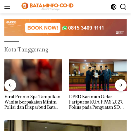
Langsung
ke
konten
Kota Tanggerang
Viral Promo Spa Tampilkan
DPRD Karimun Gelar
Wanita Berpakaian Minim,
Paripurna KUA-PPAS 2027,
Polisi dan Disparbud Batam
Fokus pada Penguatan SDM,
Turun Tangan ‎
Infrastruktur, dan
Pertumbuhan Ekonomi