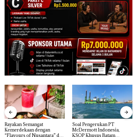
Rayakan Semangat
‎Soal Pengerukan PT
Kemerdekaan dengan
McDermott Indonesia,
“Flavours of Nusantara” di
KSOP Khusus Batam