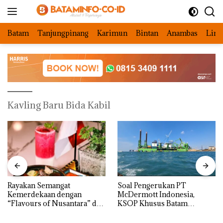
Langsung
ke
konten
Batam
Tanjungpinang
Karimun
Bintan
Anambas
Ling
Kavling Baru Bida Kabil
Rayakan Semangat
‎Soal Pengerukan PT
Kemerdekaan dengan
McDermott Indonesia,
“Flavours of Nusantara” di
KSOP Khusus Batam
Grand Mercure Batam
Tegaskan Perizinan Ada di
Centre
BP Batam