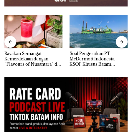
Rayakan Semangat
‎Soal Pengerukan PT
Kemerdekaan dengan
McDermott Indonesia,
“Flavours of Nusantara” di
KSOP Khusus Batam
Grand Mercure Batam
Tegaskan Perizinan Ada di
Centre
BP Batam