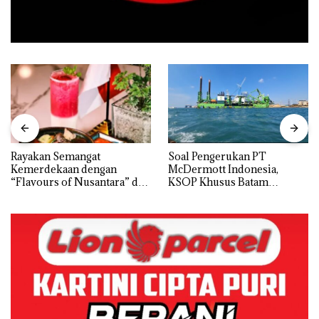
Rayakan Semangat
‎Soal Pengerukan PT
Kemerdekaan dengan
McDermott Indonesia,
“Flavours of Nusantara” di
KSOP Khusus Batam
Grand Mercure Batam
Tegaskan Perizinan Ada di
Centre
BP Batam