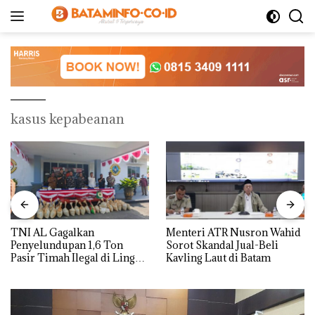
Langsung
ke
konten
kasus kepabeanan
TNI AL Gagalkan
Menteri ATR Nusron Wahid
Penyelundupan 1,6 Ton
Sorot Skandal Jual-Beli
Pasir Timah Ilegal di Lingga,
Kavling Laut di Batam
Disembunyikan di Bawah
Kerambah untuk
Diselundupkan ke Malaysia