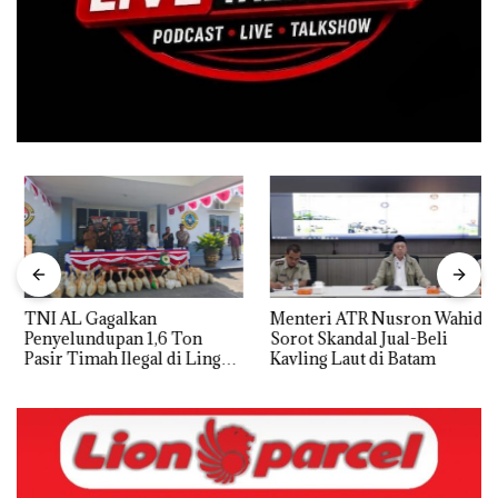
TNI AL Gagalkan
Menteri ATR Nusron Wahid
Penyelundupan 1,6 Ton
Sorot Skandal Jual-Beli
Pasir Timah Ilegal di Lingga,
Kavling Laut di Batam
Disembunyikan di Bawah
Kerambah untuk
Diselundupkan ke Malaysia