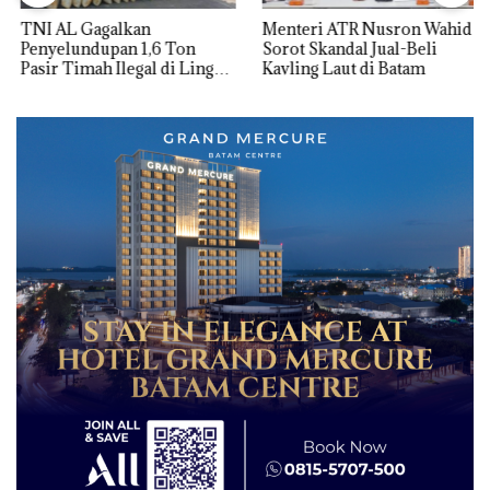
TNI AL Gagalkan
Menteri ATR Nusron Wahid
Penyelundupan 1,6 Ton
Sorot Skandal Jual-Beli
Pasir Timah Ilegal di Lingga,
Kavling Laut di Batam
Disembunyikan di Bawah
Kerambah untuk
Diselundupkan ke Malaysia