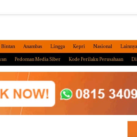
Bintan
Anambas
Lingga
Kepri
Nasional
Lainny
wan
Pedoman Media Siber
Kode Perilaku Perusahaan
Di