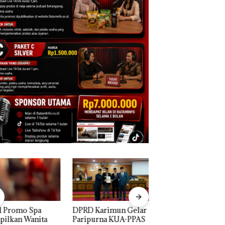
D Karimun Gelar
Proyek Jalan RE
IPK Kota Batam Ka
ipurna KUA-PPAS
Martadinata
Pengusutan Kasus