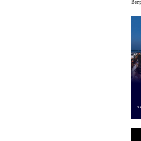
i
Kepemimpinan,Warg
Berpakaian Minim,
2027
Lapor
a Natuna Keluhkan
Polisi dan Disparbud
Pen
Sulit Temui Bupati
Batam Turun Tangan ‎
Infr
Per
Eko