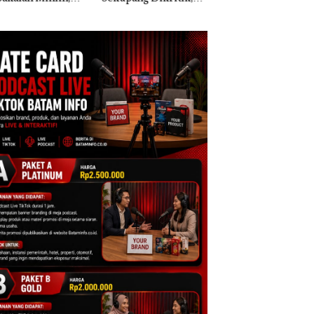
ih Mulus Tapi
Morena Resmi Lapor
a Natuna Keluhka
pal
ke Polda Kepri
Sulit Temui Bupat