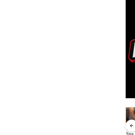
ta
Namanya
Dari
Viral Promo
DP
Kawal
Dikaitkan
Mujapati ke
Spa
Kar