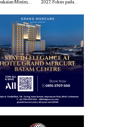
, Fokus pada
Sekupang Dikritik,
Narkoba di Empat
guatan SDM,
Masih Mulus Tapi
Lokasi, Devin:Cari
astruktur, dan
Diaspal
dan Usut tuntas Si
tumbuhan
Aktor Utamanya
nomi