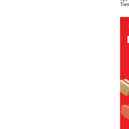
utan
Dengan
Sujapati 17
Tampilkan
Gel
Kasus
Bulan
Wanita
Pari
a di
Narkotika,
Kepemimpin
Berpakaian
KUA
Andi Morena
an,Warga
Minim, Polisi
2027
Resmi Lapor
Natuna
dan
pad
Cari
ke Polda
Keluhkan
Disparbud
Pen
ut
Kepri
Sulit Temui
Batam Turun
SDM
Siapa
Bupati
Tangan ‎
Infr
, da
nya
Per
n E