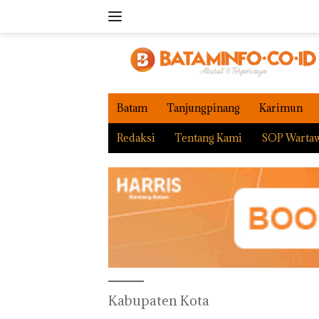
Langsung
ke
konten
Batam
Tanjungpinang
Karimun
Redaksi
Tentang Kami
SOP Warta
Kabupaten Kota