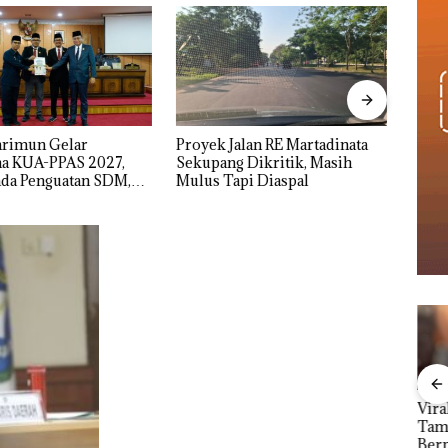
alan RE Martadinata
IPK Kota Batam Kawal
Nama
 Dikritik, Masih
Pengusutan Kasus Narkoba di
Kasu
pi Diaspal
Empat Lokasi, Devin:Cari dan
Resmi
Usut tuntas Siapa Aktor
Utamanya
but
Viral Promo Spa
Proy
Carolein Parewang
Tampilkan Wanita
Mart
‘Disemprot’ Hakim,
erta
Berpakaian Minim,
Seku
Terkait Aksi Rusak