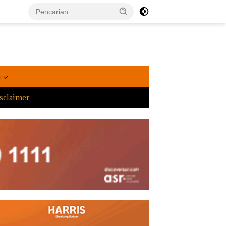
a
sclaimer