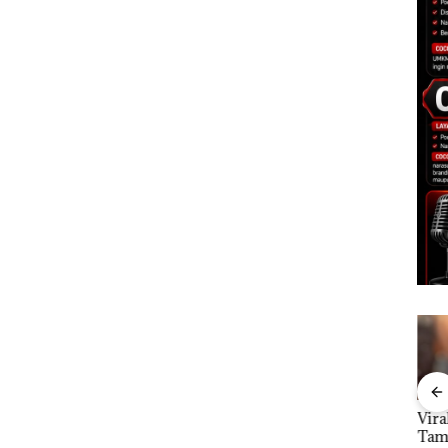
tkan
Dari Mujapati ke
Viral Promo Spa
DPR
Sujapati 17 Bulan
Tampilkan Wanita
Par