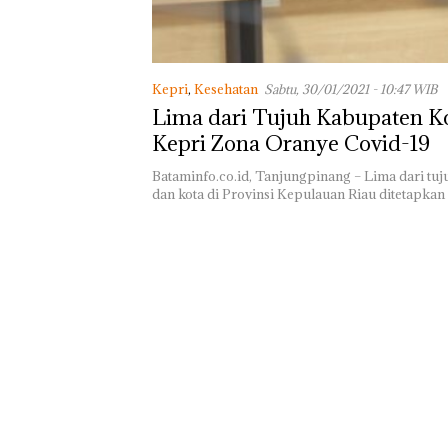
Turut Hadir An
DPD RI di Lapa
Perempuan Kela
Batam
Kepri
,
Kesehatan
Sabtu, 30/01/2021 - 10:47 WIB
Lima dari Tujuh Kabupaten Ko
Kepri Zona Oranye Covid-19
Bataminfo.co.id, Tanjungpinang – Lima dari tu
dan kota di Provinsi Kepulauan Riau ditetapka