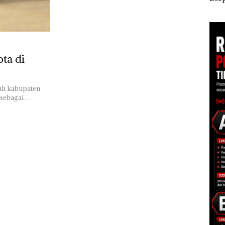
ggota
Polisi dan Disparbud
Mas
Ponsel Wartawan
s
Batam Turun Tangan ‎
Dias
s IIB
ta di
juh kabupaten
n sebagai…