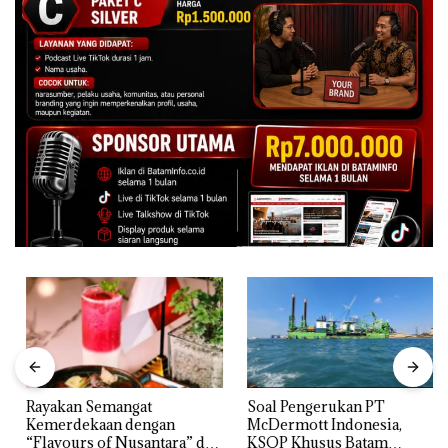
Rayakan Semangat
‎Soal Pengerukan PT
Kemerdekaan dengan
McDermott Indonesia,
“Flavours of Nusantara” di
KSOP Khusus Batam