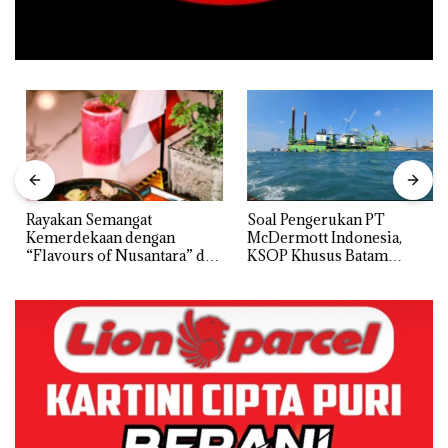
Rayakan Semangat
‎Soal Pengerukan PT
Kemerdekaan dengan
McDermott Indonesia,
“Flavours of Nusantara” di
KSOP Khusus Batam
Grand Mercure Batam
Tegaskan Perizinan Ada di
Centre
BP Batam