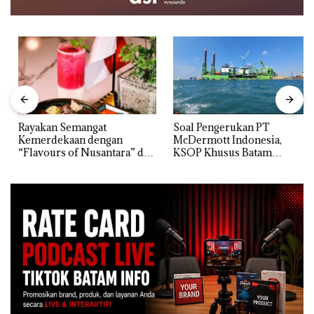
Rayakan Semangat
‎Soal Pengerukan PT
Kemerdekaan dengan
McDermott Indonesia,
“Flavours of Nusantara” di
KSOP Khusus Batam
Grand Mercure Batam
Tegaskan Perizinan Ada di
Centre
BP Batam