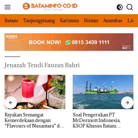
Langsung
ke
konten
Batam
Tanjungpinang
Karimun
Bintan
Anambas
Ling
Jenazah Tendi Fauzan Bahri
Rayakan Semangat
‎Soal Pengerukan PT
Kemerdekaan dengan
McDermott Indonesia,
“Flavours of Nusantara” di
KSOP Khusus Batam
Grand Mercure Batam
Tegaskan Perizinan Ada di
Centre
BP Batam