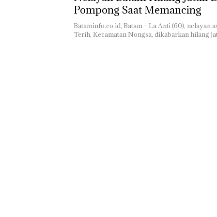
Pompong Saat Memancing
Akselerasi
Transformasi
Bataminfo.co.id, Batam – La Anti (60), nelayan
30: Pendapatan,
Terih, Kecamatan Nongsa, dikabarkan hilang j
EBITDA, dan La
Bersih Normali
Telkom Tumbuh
di Paruh Perta
2026