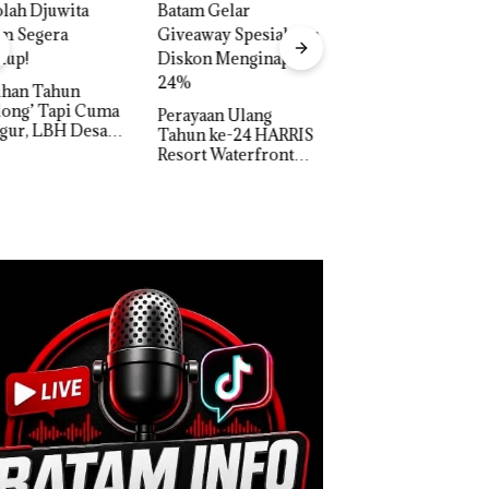
Carolein Dituntut 3
Tahun Penjara di PN
Batam
Aktifitas Judi Onl
di Batam Beropera
di Perumahan Me
yaan Ulang
di Batam Center
un ke-24 HARRIS
rt Waterfront
am Gelar
away Spesial dan
kon Menginap
%