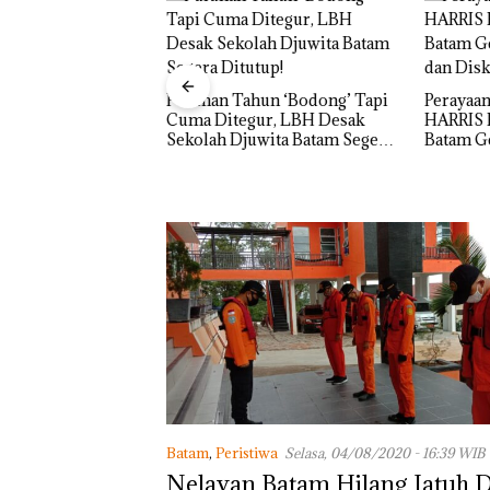
un ‘Bodong’ Tapi
Perayaan Ulang Tahun ke-24
ur, LBH Desak
HARRIS Resort Waterfront
Carolein
wita Batam Segera
Batam Gelar Giveaway Spesial
Penjara 
dan Diskon Menginap 24%
Batam
,
Peristiwa
Selasa, 04/08/2020 - 16:39 WIB
Nelayan Batam Hilang Jatuh D