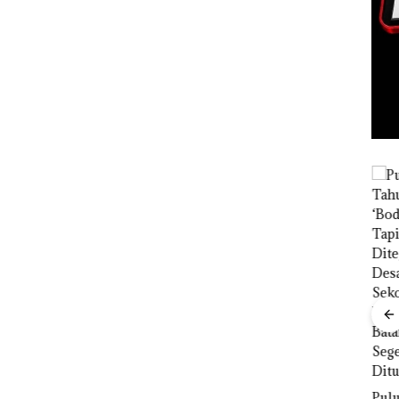
as Judi
TNI AL
 di
Gagalkan
Penyelundup
rasi
an 1,6 Ton
Pasir Timah
ahan
Ilegal di
 di
Lingga,
Disembunyi
kan di Bawah
Proyek
Kerambah
Dredging PT
untuk
Mc Dermott
Puluhan