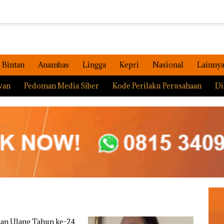
Bintan
Anambas
Lingga
Kepri
Nasional
Lainny
wan
Pedoman Media Siber
Kode Perilaku Perusahaan
Di