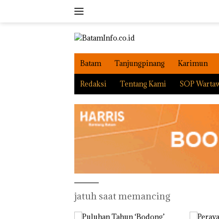
Langsung
ke
konten
Batam
Tanjungpinang
Karimun
Redaksi
Tentang Kami
SOP Warta
jatuh saat memancing