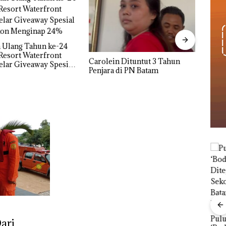
Proy
Aktifitas Judi Online di Batam
Derm
 Dituntut 3 Tahun
Beroperasi di Perumahan
Hing
di PN Batam
Mewah di Batam Center
Dipe
Janji Kampanye
Puluhan Tahun
ari