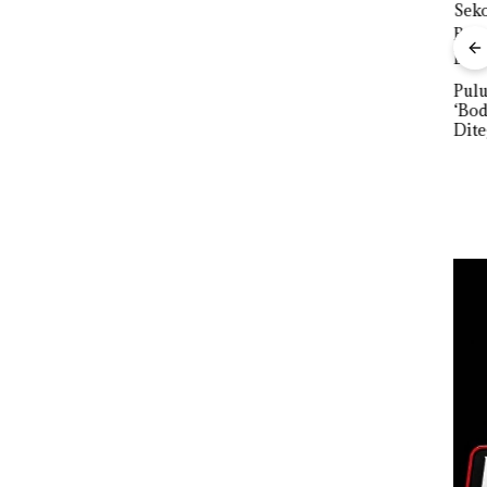
ng PT
TNI AL Gagalkan
orot,
Penyelundupan 1,6
ngga
Ton Pasir Timah
Puluhan Tahun
n
Ilegal di Lingga,
‘Bodong’ Tapi Cuma
Pera
Disembunyikan di
Ditegur, LBH Desak
Tah
Bawah Kerambah
Sekolah Djuwita
Reso
untuk Diselundupkan
Batam Segera
Bat
ke Malaysia
Ditutup!
Give
Dis
24