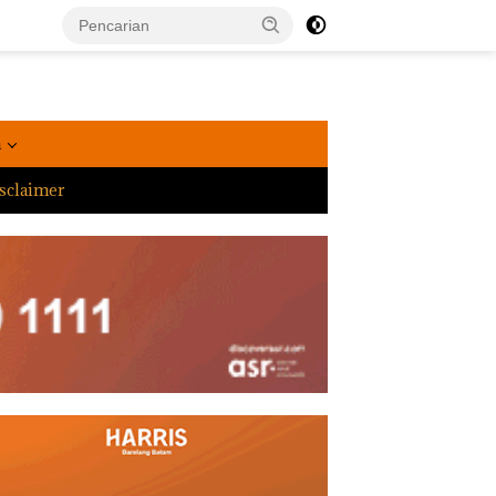
a
sclaimer