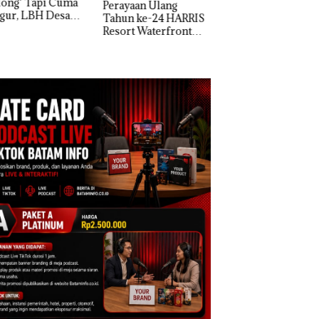
yaan Ulang
di Batam Center
un ke-24 HARRIS
rt Waterfront
am Gelar
away Spesial dan
kon Menginap
%