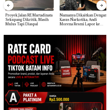
Proyek Jalan RE Martadinata
Namanya Dikaitkan Dengan
Sekupang Dikritik, Masih
Kasus Narkotika, Andi
Mulus Tapi Diaspal
Morena Resmi Lapor ke
Polda Kepri