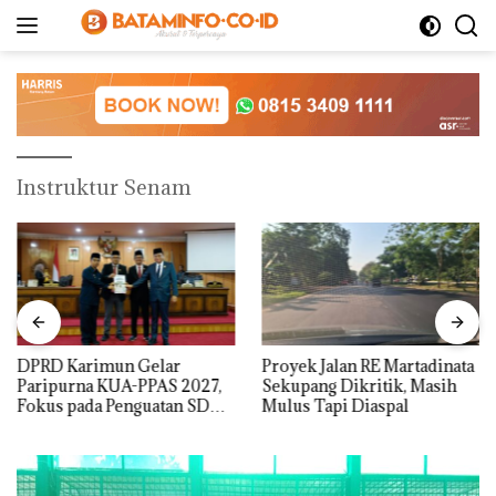
Langsung
ke
konten
Instruktur Senam
DPRD Karimun Gelar
Proyek Jalan RE Martadinata
Paripurna KUA-PPAS 2027,
Sekupang Dikritik, Masih
Fokus pada Penguatan SDM,
Mulus Tapi Diaspal
Infrastruktur, dan
Pertumbuhan Ekonomi