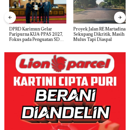
DPRD Karimun Gelar
Proyek Jalan RE Martadinata
Paripurna KUA-PPAS 2027,
Sekupang Dikritik, Masih
Fokus pada Penguatan SDM,
Mulus Tapi Diaspal
Infrastruktur, dan
Pertumbuhan Ekonomi