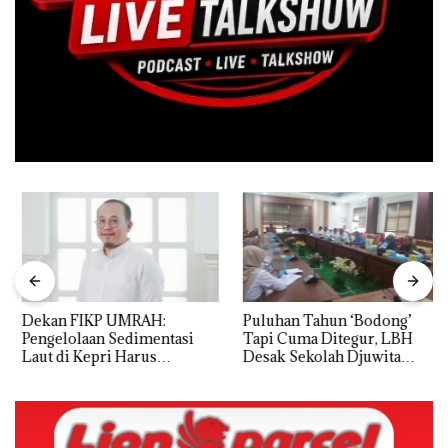
Dekan FIKP UMRAH:
Puluhan Tahun ‘Bodong’
Pengelolaan Sedimentasi
Tapi Cuma Ditegur, LBH
Laut di Kepri Harus
Desak Sekolah Djuwita
Dibuktikan Secara Ilmiah,
Batam Segera Ditutup!
Jangan Sampai Bertentangan
dengan Konservasi