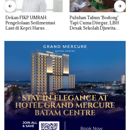
Dekan FIKP UMRAH:
Puluhan Tahun ‘Bodong’
Pengelolaan Sedimentasi
Tapi Cuma Ditegur, LBH
Laut di Kepri Harus
Desak Sekolah Djuwita
Dibuktikan Secara Ilmiah,
Batam Segera Ditutup!
Jangan Sampai Bertentangan
dengan Konservasi