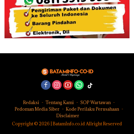
Redaksi
Tentang Kami
SOP Wartawan
Pedoman Media Siber
Kode Perilaku Perusahaan
Disclaimer
Copyright © 2026 | BatamInfo.co.id Allright Reserved