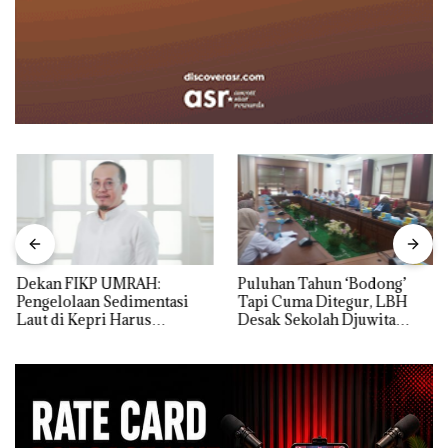
Dekan FIKP UMRAH:
Puluhan Tahun ‘Bodong’
Pengelolaan Sedimentasi
Tapi Cuma Ditegur, LBH
Laut di Kepri Harus
Desak Sekolah Djuwita
Dibuktikan Secara Ilmiah,
Batam Segera Ditutup!
Jangan Sampai Bertentangan
dengan Konservasi