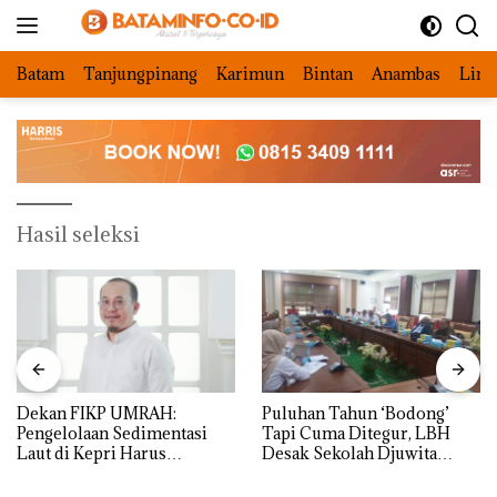
Langsung
ke
konten
Batam
Tanjungpinang
Karimun
Bintan
Anambas
Ling
Hasil seleksi
Dekan FIKP UMRAH:
Puluhan Tahun ‘Bodong’
Pengelolaan Sedimentasi
Tapi Cuma Ditegur, LBH
Laut di Kepri Harus
Desak Sekolah Djuwita
Dibuktikan Secara Ilmiah,
Batam Segera Ditutup!
Jangan Sampai Bertentangan