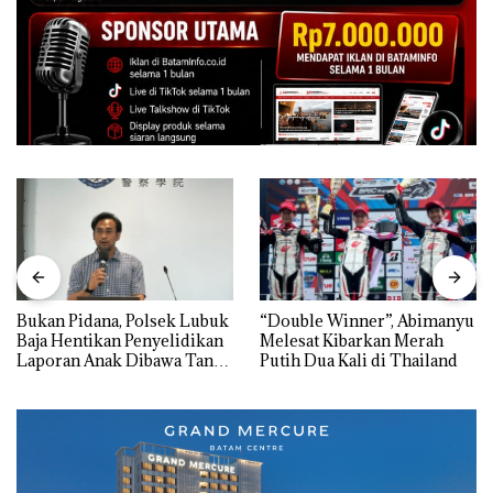
Bukan Pidana, Polsek Lubuk
“Double Winner”, Abimanyu
Baja Hentikan Penyelidikan
Melesat Kibarkan Merah
Laporan Anak Dibawa Tanpa
Putih Dua Kali di Thailand
Izin: Murni Sengketa Hak
Asuh!