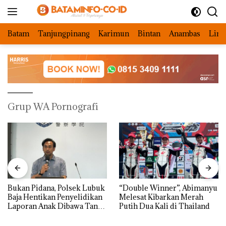
Langsung
ke
konten
Batam
Tanjungpinang
Karimun
Bintan
Anambas
Ling
Grup WA Pornografi
Bukan Pidana, Polsek Lubuk
“Double Winner”, Abimanyu
Baja Hentikan Penyelidikan
Melesat Kibarkan Merah
Laporan Anak Dibawa Tanpa
Putih Dua Kali di Thailand
Izin: Murni Sengketa Hak
Asuh!