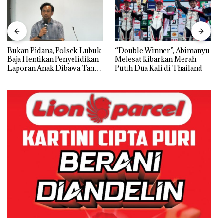
Bukan Pidana, Polsek Lubuk
“Double Winner”, Abimanyu
Baja Hentikan Penyelidikan
Melesat Kibarkan Merah
Laporan Anak Dibawa Tanpa
Putih Dua Kali di Thailand
Izin: Murni Sengketa Hak
Asuh!