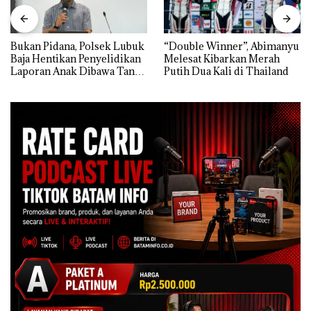
Bukan Pidana, Polsek Lubuk
“Double Winner”, Abimanyu
Baja Hentikan Penyelidikan
Melesat Kibarkan Merah
Laporan Anak Dibawa Tanpa
Putih Dua Kali di Thailand
Izin: Murni Sengketa Hak
Asuh!