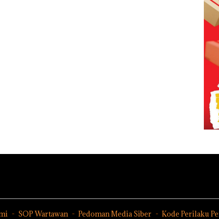
mi
SOP Wartawan
Pedoman Media Siber
Kode Perilaku P