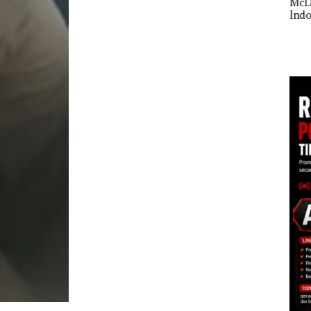
McDermott
Buka
Polisi dan Disparbud
Indonesia, KSOP
Lubu
gga
Batam Turun Tangan ‎
Khusus Batam
Peny
Tegaskan Perizinan
Ana
Ada di BP Batam
Izin
Hak 