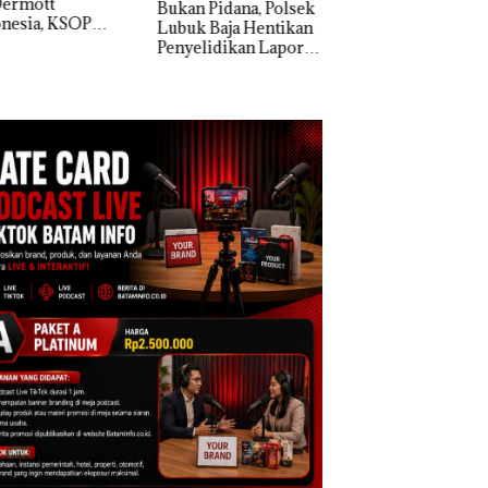
n Pidana, Polsek
k Baja Hentikan
Dekan FIKP UMRA
elidikan Laporan
Pengelolaan
k Dibawa Tanpa
Sedimentasi Laut 
: Murni Sengketa
Kepri Harus
Asuh!
Dibuktikan Secara
Ilmiah, Jangan Sa
Bertentangan den
Konservasi