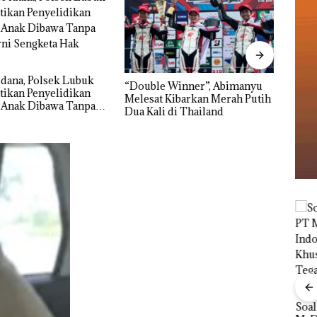
Pulu
Cuma
 Winner”, Abimanyu
Dekan FIKP UMRAH:
Seko
Kibarkan Merah Putih
Pengelolaan Sedimentasi Laut
Ditut
 di Thailand
di Kepri Harus Dibuktikan
Secara Ilmiah, Jangan Sampai
Bertentangan dengan
Konservasi
Viral Promo Spa
Tampilkan Wanita
‎Soal Pengerukan PT
t di
Berpakaian Minim,