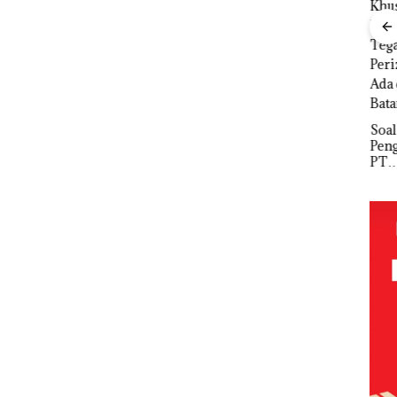
 Kepri
ikan
Bisnis
Wholesale
i
Network
Puluhan
tangan
Catat
Tahun
‎Soal
Buk
Pertumbuha
‘Bodong’
Pengerukan
Pida
vasi
n Pendapatan
Tapi Cuma
PT
Pols
Sebesar
Ditegur, LBH
McDermott
Lubu
12,7% Secara
Desak
Indonesia,
Hen
Tahunan
Sekolah
KSOP
Peny
Djuwita
Khusus
Lap
Batam
Batam
Ana
Segera
Tegaskan
Tanp
Ditutup!
Perizinan
Mur
Ada di BP
Sen
Batam
Hak 