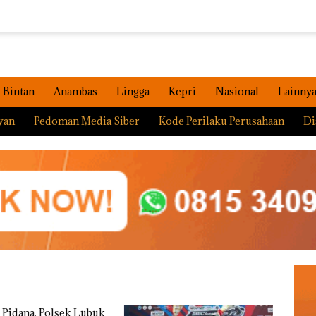
Bintan
Anambas
Lingga
Kepri
Nasional
Lainny
wan
Pedoman Media Siber
Kode Perilaku Perusahaan
Di