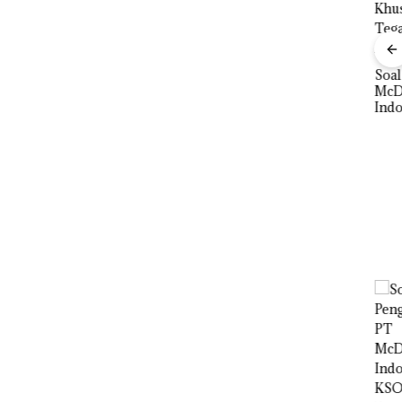
Bisnis Wholesale
 Cuma
Network Catat
esak
Pertumbuhan
‎Soal Pengerukan PT
a
Pendapatan Sebesar
McDermott
Buka
12,7% Secara
Indonesia, KSOP
Lubu
Tahunan
Khusus Batam
Peny
Tegaskan Perizinan
Ana
Ada di BP Batam
Izin
Hak 
FIKP
:
olaan
ntasi