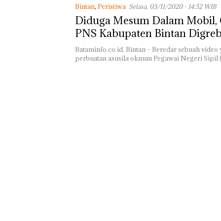
Bintan
,
Peristiwa
Selasa, 03/11/2020 - 14:52 WIB
Diduga Mesum Dalam Mobil
PNS Kabupaten Bintan Digre
Bataminfo.co.id, Bintan – Beredar sebuah video
perbuatan asusila oknum Pegawai Negeri Sipil