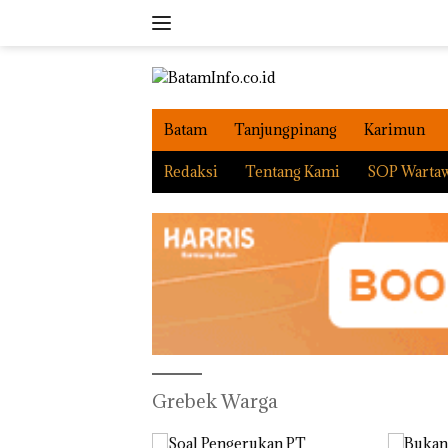
Langsung
ke
konten
Batam
Tanjungpinang
Karimun
Redaksi
Tentang Kami
SOP Warta
Grebek Warga