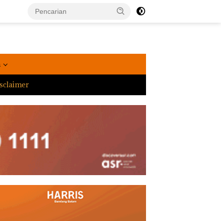
a
sclaimer