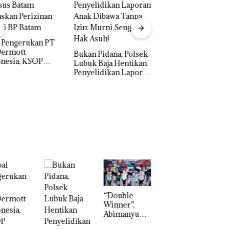
“Double Winner”,
Abimanyu Melesat
Kibarkan Merah Putih
Dua Kali di Thailand
n Pidana, Polsek
k Baja Hentikan
Dekan FIKP UMRA
elidikan Laporan
Pengelolaan
k Dibawa Tanpa
Sedimentasi Laut 
: Murni Sengketa
Kepri Harus
Asuh!
Dibuktikan Secara
Ilmiah, Jangan Sa
Bertentangan den
Konservasi
“Double
Dekan FIKP
Winner”,
UMRAH:
Abimanyu
Pengelolaan
Melesat
Sedimentasi