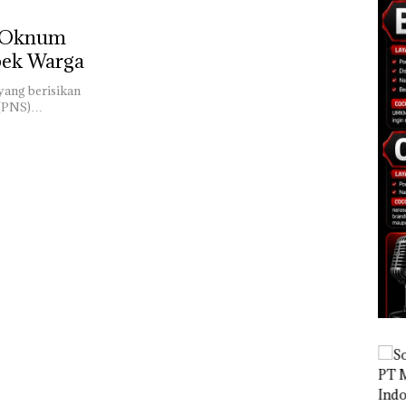
, Oknum
bek Warga
 yang berisikan
 (PNS)…