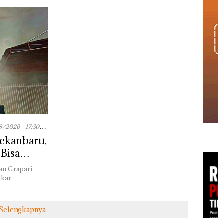
08/2020 - 17:30
ekanbaru,
 Bisa
an Grapari
akar….
Selengkapnya