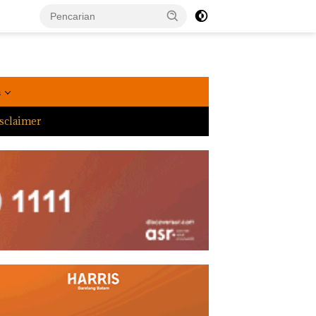
a
sclaimer