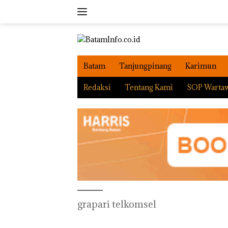
Langsung
ke
konten
Batam
Tanjungpinang
Karimun
Redaksi
Tentang Kami
SOP Warta
grapari telkomsel