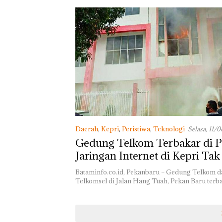
Daerah
,
Kepri
,
Peristiwa
,
Teknologi
Selasa, 11/
WIB
Gedung Telkom Terbakar di P
Jaringan Internet di Kepri Tak
Diakses
Bataminfo.co.id, Pekanbaru – Gedung Telkom d
Telkomsel di Jalan Hang Tuah, Pekan Baru terb