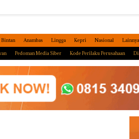
Bintan
Anambas
Lingga
Kepri
Nasional
Lainny
wan
Pedoman Media Siber
Kode Perilaku Perusahaan
Di