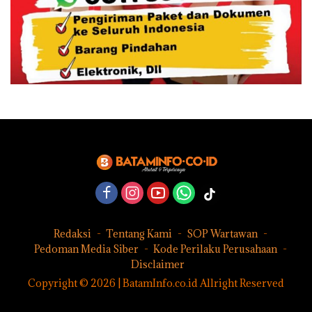
Redaksi
Tentang Kami
SOP Wartawan
Pedoman Media Siber
Kode Perilaku Perusahaan
Disclaimer
Copyright © 2026 | BatamInfo.co.id Allright Reserved