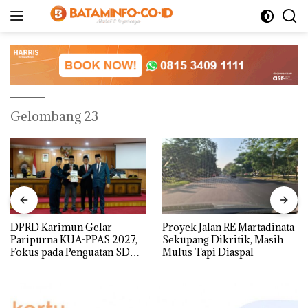
Langsung
ke
konten
Gelombang 23
DPRD Karimun Gelar
Proyek Jalan RE Martadinata
Paripurna KUA-PPAS 2027,
Sekupang Dikritik, Masih
Fokus pada Penguatan SDM,
Mulus Tapi Diaspal
Infrastruktur, dan
Pertumbuhan Ekonomi