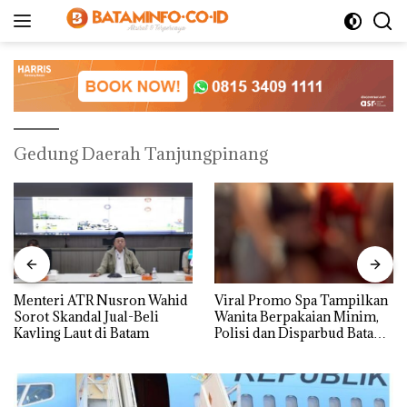
Langsung
ke
konten
Gedung Daerah Tanjungpinang
Menteri ATR Nusron Wahid
Viral Promo Spa Tampilkan
Sorot Skandal Jual-Beli
Wanita Berpakaian Minim,
Kavling Laut di Batam
Polisi dan Disparbud Batam
Turun Tangan ‎