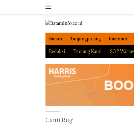
Langsung
ke
konten
Batam
Tanjungpinang
Karimun
Redaksi
Tentang Kami
SOP Warta
Ganti Rugi