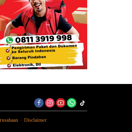
erusahaan
Disclaimer