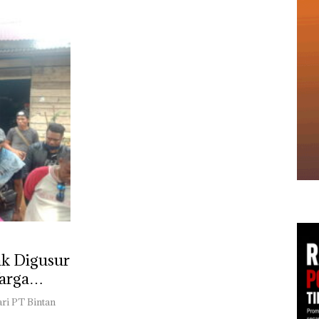
k Digusur
Warga
mba
ari PT Bintan