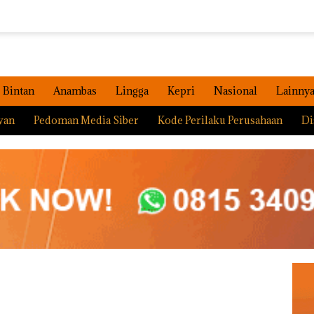
Bintan
Anambas
Lingga
Kepri
Nasional
Lainny
wan
Pedoman Media Siber
Kode Perilaku Perusahaan
Di