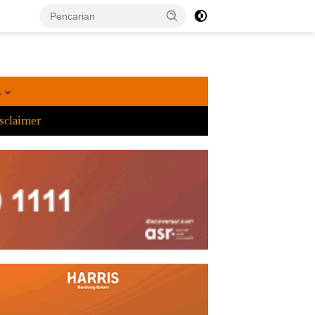
a
sclaimer