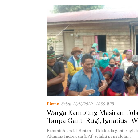
Bintan
Sabtu, 21/11/2020 - 14:50 WIB
Warga Kampung Masiran Tola
Tanpa Ganti Rugi, Ignatius : 
Flores Jangan Mau Diadu Do
Bataminfo.co.id, Bintan – Tidak ada ganti rugi d
Alumina Indonesia (BAI) selaku pengelola…