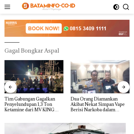
Langsung
ke
konten
Gagal Bongkar Aspal
Tim Gabungan Gagalkan
Dua Orang Diamankan
Penyelundupan 1,3 Ton
Akibat Nekat Simpan Vape
Ketamine dari MV KING
Berisi Narkoba dalam
Kulkas, Kapolsek: Diedarkan
dengan Harga 2,5