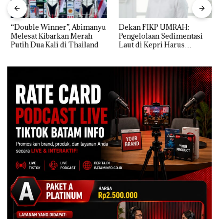
“Double Winner”, Abimanyu
Dekan FIKP UMRAH:
Melesat Kibarkan Merah
Pengelolaan Sedimentasi
Putih Dua Kali di Thailand
Laut di Kepri Harus
Dibuktikan Secara Ilmiah,
Jangan Sampai Bertentangan
dengan Konservasi