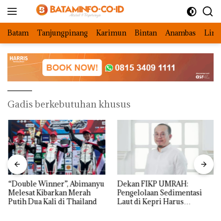
Langsung
ke
konten
Batam
Tanjungpinang
Karimun
Bintan
Anambas
Ling
Gadis berkebutuhan khusus
“Double Winner”, Abimanyu
Dekan FIKP UMRAH:
Melesat Kibarkan Merah
Pengelolaan Sedimentasi
Putih Dua Kali di Thailand
Laut di Kepri Harus
Dibuktikan Secara Ilmiah,
Jangan Sampai Bertentangan