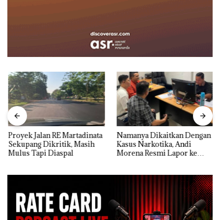
Proyek Jalan RE Martadinata
Namanya Dikaitkan Dengan
Sekupang Dikritik, Masih
Kasus Narkotika, Andi
Mulus Tapi Diaspal
Morena Resmi Lapor ke
Polda Kepri