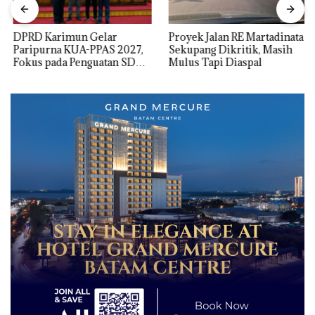
DPRD Karimun Gelar
Proyek Jalan RE Martadinata
Paripurna KUA-PPAS 2027,
Sekupang Dikritik, Masih
Fokus pada Penguatan SDM,
Mulus Tapi Diaspal
Infrastruktur, dan
Pertumbuhan Ekonomi