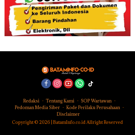
Redaksi
Tentang Kami
SOP Wartawan
Pedoman Media Siber
Kode Perilaku Perusahaan
Disclaimer
Copyright © 2026 | BatamInfo.co.id Allright Reserved