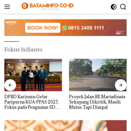
Langsung
ke
konten
Fokus Isdianto
DPRD Karimun Gelar
Proyek Jalan RE Martadinata
Paripurna KUA-PPAS 2027,
Sekupang Dikritik, Masih
Fokus pada Penguatan SDM,
Mulus Tapi Diaspal
Infrastruktur, dan
Pertumbuhan Ekonomi