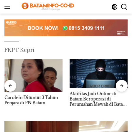
Langsung
ke
konten
FKPT Kepri
Aktifitas Judi Online di
Carolein Dituntut 3 Tahun
Batam Beroperasi di
Penjara di PN Batam
Perumahan Mewah di Batam
Center