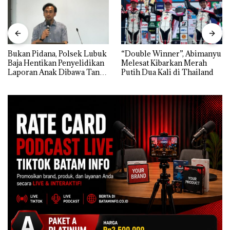
Bukan Pidana, Polsek Lubuk
“Double Winner”, Abimanyu
Baja Hentikan Penyelidikan
Melesat Kibarkan Merah
Laporan Anak Dibawa Tanpa
Putih Dua Kali di Thailand
Izin: Murni Sengketa Hak
Asuh!