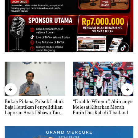
Bukan Pidana, Polsek Lubuk
“Double Winner”, Abimanyu
Baja Hentikan Penyelidikan
Melesat Kibarkan Merah
Laporan Anak Dibawa Tanpa
Putih Dua Kali di Thailand
Izin: Murni Sengketa Hak
Asuh!