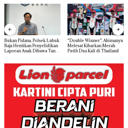
Bukan Pidana, Polsek Lubuk
“Double Winner”, Abimanyu
Baja Hentikan Penyelidikan
Melesat Kibarkan Merah
Laporan Anak Dibawa Tanpa
Putih Dua Kali di Thailand
Izin: Murni Sengketa Hak
Asuh!