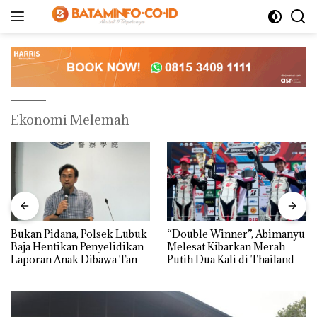
Langsung
ke
konten
Ekonomi Melemah
Bukan Pidana, Polsek Lubuk
“Double Winner”, Abimanyu
Baja Hentikan Penyelidikan
Melesat Kibarkan Merah
Laporan Anak Dibawa Tanpa
Putih Dua Kali di Thailand
Izin: Murni Sengketa Hak
Asuh!