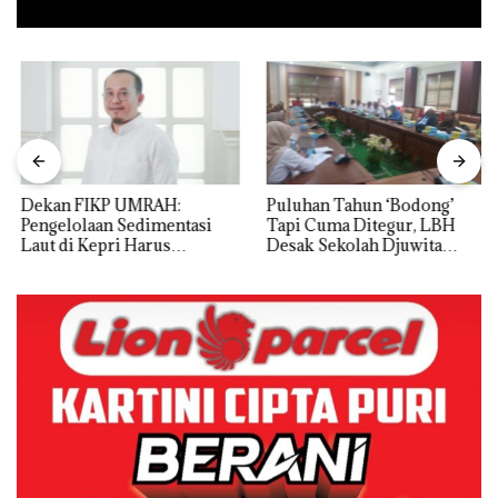
Dekan FIKP UMRAH:
Puluhan Tahun ‘Bodong’
Pengelolaan Sedimentasi
Tapi Cuma Ditegur, LBH
Laut di Kepri Harus
Desak Sekolah Djuwita
Dibuktikan Secara Ilmiah,
Batam Segera Ditutup!
Jangan Sampai Bertentangan
dengan Konservasi