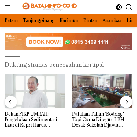
Langsung
ke
konten
Batam
Tanjungpinang
Karimun
Bintan
Anambas
Ling
Dukung stranas pencegahan korupsi
Dekan FIKP UMRAH:
Puluhan Tahun ‘Bodong’
Pengelolaan Sedimentasi
Tapi Cuma Ditegur, LBH
Laut di Kepri Harus
Desak Sekolah Djuwita
Dibuktikan Secara Ilmiah,
Batam Segera Ditutup!
Jangan Sampai Bertentangan