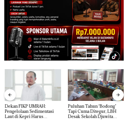
Dekan FIKP UMRAH:
Puluhan Tahun ‘Bodong’
Pengelolaan Sedimentasi
Tapi Cuma Ditegur, LBH
Laut di Kepri Harus
Desak Sekolah Djuwita
Dibuktikan Secara Ilmiah,
Batam Segera Ditutup!
Jangan Sampai Bertentangan