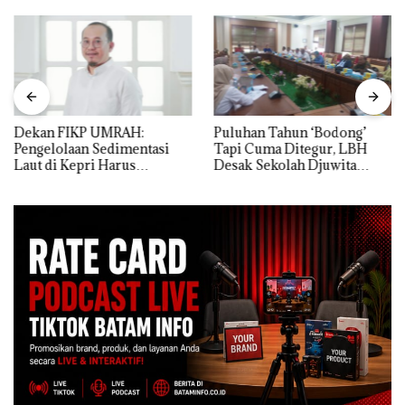
Dekan FIKP UMRAH:
Puluhan Tahun ‘Bodong’
Pengelolaan Sedimentasi
Tapi Cuma Ditegur, LBH
Laut di Kepri Harus
Desak Sekolah Djuwita
Dibuktikan Secara Ilmiah,
Batam Segera Ditutup!
Jangan Sampai Bertentangan
dengan Konservasi