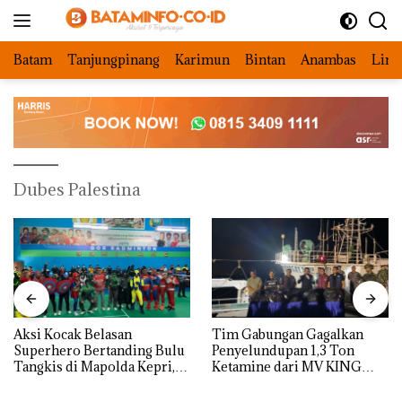
Langsung
ke
konten
Batam
Tanjungpinang
Karimun
Bintan
Anambas
Ling
Dubes Palestina
Aksi Kocak Belasan
Tim Gabungan Gagalkan
Superhero Bertanding Bulu
Penyelundupan 1,3 Ton
Tangkis di Mapolda Kepri,
Ketamine dari MV KING
Sambut HUT RI Ke-81