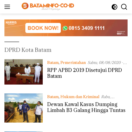
Langsung
ke
konten
DPRD Kota Batam
Batam
,
Pemerintahan
Sabtu, 08/08/2020 -
11:13 WIB
RPP APBD 2019 Disetujui DPRD
Batam
Batam
,
Hukum dan Kriminal
Rabu,
20/05/2020 - 17:55 WIB
Dewan Kawal Kasus Dumping
Limbah B3 Galang Hingga Tuntas