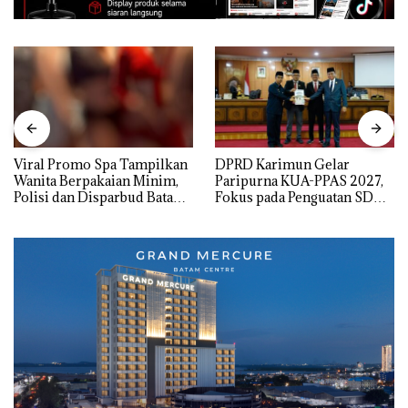
Viral Promo Spa Tampilkan
DPRD Karimun Gelar
Wanita Berpakaian Minim,
Paripurna KUA-PPAS 2027,
Polisi dan Disparbud Batam
Fokus pada Penguatan SDM,
Turun Tangan ‎
Infrastruktur, dan
Pertumbuhan Ekonomi