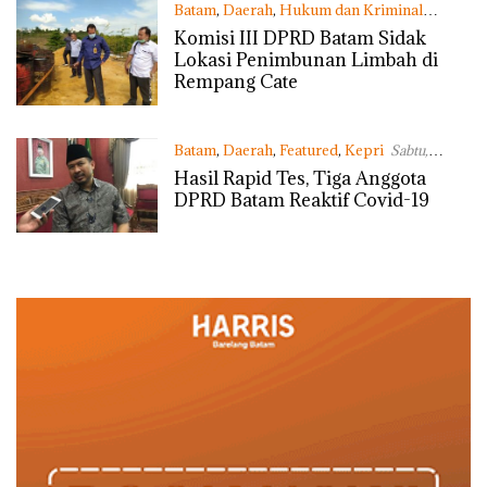
Batam
,
Daerah
,
Hukum dan Kriminal
Selasa, 05/05/2020 - 07:54 WIB
Komisi III DPRD Batam Sidak
Lokasi Penimbunan Limbah di
Rempang Cate
Batam
,
Daerah
,
Featured
,
Kepri
Sabtu,
25/04/2020 - 23:45 WIB
Hasil Rapid Tes, Tiga Anggota
DPRD Batam Reaktif Covid-19