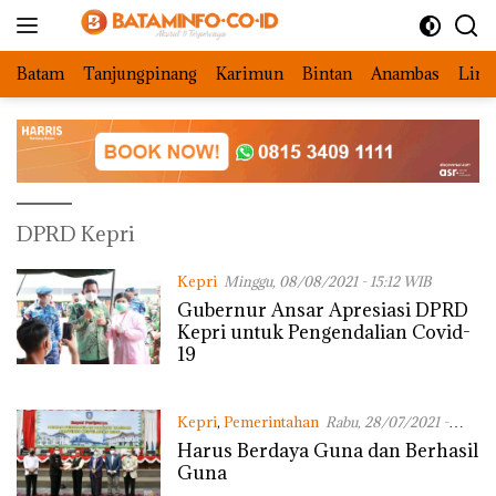
Langsung
ke
konten
Batam
Tanjungpinang
Karimun
Bintan
Anambas
Ling
DPRD Kepri
Kepri
Minggu, 08/08/2021 - 15:12 WIB
Gubernur Ansar Apresiasi DPRD
Kepri untuk Pengendalian Covid-
19
Kepri
,
Pemerintahan
Rabu, 28/07/2021 -
13:37 WIB
Harus Berdaya Guna dan Berhasil
Guna