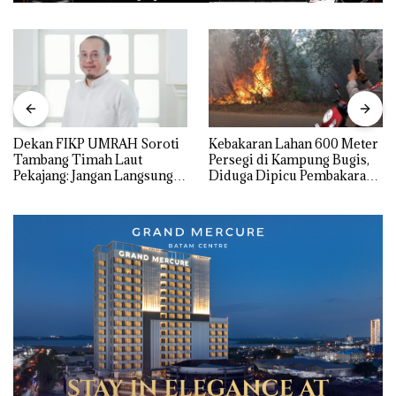
Dekan FIKP UMRAH Soroti
Kebakaran Lahan 600 Meter
Tambang Timah Laut
Persegi di Kampung Bugis,
Pekajang: Jangan Langsung
Diduga Dipicu Pembakaran
Bicara Kerugian, Buktikan
Sampah
Dulu Kerusakan
Lingkungannya