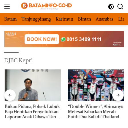
Langsung
ke
konten
Batam
Tanjungpinang
Karimun
Bintan
Anambas
Ling
DJBC Kepri
Bukan Pidana, Polsek Lubuk
“Double Winner”, Abimanyu
Baja Hentikan Penyelidikan
Melesat Kibarkan Merah
Laporan Anak Dibawa Tanpa
Putih Dua Kali di Thailand
Izin: Murni Sengketa Hak
Asuh!