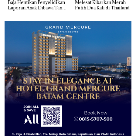
Baja Hentikan Penyelidikan
Melesat Kibarkan Merah
Laporan Anak Dibawa Tanpa
Putih Dua Kali di Thailand
Izin: Murni Sengketa Hak
Asuh!