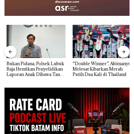
Bukan Pidana, Polsek Lubuk
“Double Winner”, Abimanyu
Baja Hentikan Penyelidikan
Melesat Kibarkan Merah
Laporan Anak Dibawa Tanpa
Putih Dua Kali di Thailand
Izin: Murni Sengketa Hak
Asuh!