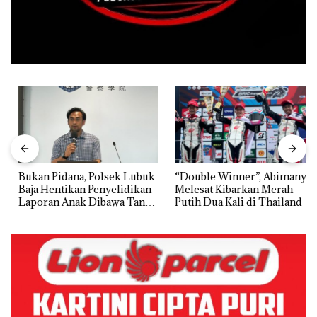
Bukan Pidana, Polsek Lubuk
“Double Winner”, Abimanyu
Baja Hentikan Penyelidikan
Melesat Kibarkan Merah
Laporan Anak Dibawa Tanpa
Putih Dua Kali di Thailand
Izin: Murni Sengketa Hak
Asuh!