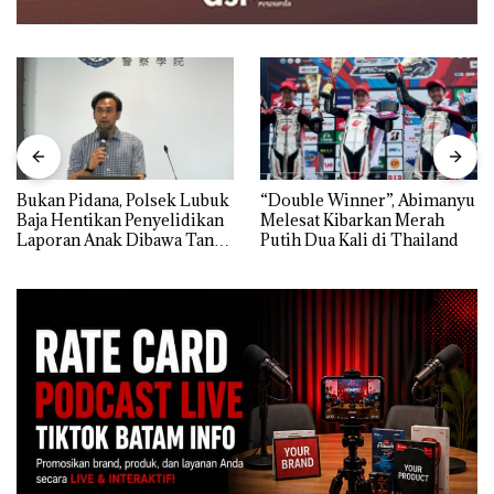
Bukan Pidana, Polsek Lubuk
“Double Winner”, Abimanyu
Baja Hentikan Penyelidikan
Melesat Kibarkan Merah
Laporan Anak Dibawa Tanpa
Putih Dua Kali di Thailand
Izin: Murni Sengketa Hak
Asuh!