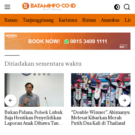
Langsung
ke
konten
Batam
Tanjungpinang
Karimun
Bintan
Anambas
Ling
Ditiadakan sementara waktu
Bukan Pidana, Polsek Lubuk
“Double Winner”, Abimanyu
Baja Hentikan Penyelidikan
Melesat Kibarkan Merah
Laporan Anak Dibawa Tanpa
Putih Dua Kali di Thailand
Izin: Murni Sengketa Hak
Asuh!