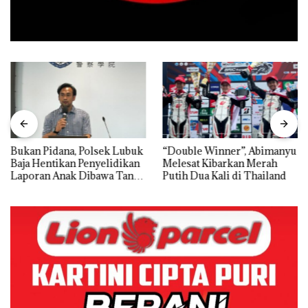
Bukan Pidana, Polsek Lubuk
“Double Winner”, Abimanyu
Baja Hentikan Penyelidikan
Melesat Kibarkan Merah
Laporan Anak Dibawa Tanpa
Putih Dua Kali di Thailand
Izin: Murni Sengketa Hak
Asuh!