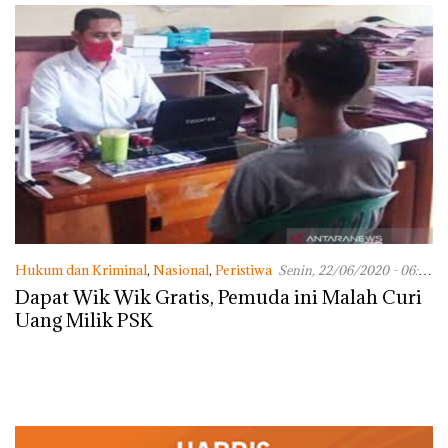
Hukum dan Kriminal
,
Nasional
,
Peristiwa
Senin, 22/06/2020 - 06:10
WIB
Dapat Wik Wik Gratis, Pemuda ini Malah Curi
Uang Milik PSK