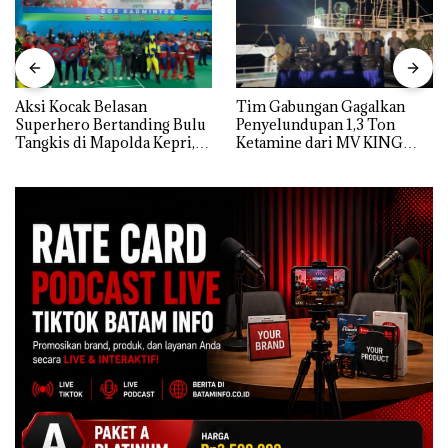
Aksi Kocak Belasan
Tim Gabungan Gagalkan
Superhero Bertanding Bulu
Penyelundupan 1,3 Ton
Tangkis di Mapolda Kepri,
Ketamine dari MV KING
Sambut HUT RI Ke-81