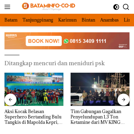
Langsung
ke
konten
Batam
Tanjungpinang
Karimun
Bintan
Anambas
Ling
Ditangkap mencuri dan meniduri psk
Aksi Kocak Belasan
Tim Gabungan Gagalkan
Superhero Bertanding Bulu
Penyelundupan 1,3 Ton
Tangkis di Mapolda Kepri,
Ketamine dari MV KING
Sambut HUT RI Ke-81