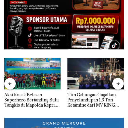
Aksi Kocak Belasan
Tim Gabungan Gagalkan
Superhero Bertanding Bulu
Penyelundupan 1,3 Ton
Tangkis di Mapolda Kepri,
Ketamine dari MV KING
Sambut HUT RI Ke-81