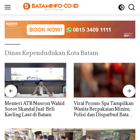
Langsung
ke
konten
Dinas Kependudukan Kota Batam
Menteri ATR Nusron Wahid
Viral Promo Spa Tampilkan
Sorot Skandal Jual-Beli
Wanita Berpakaian Minim,
Kavling Laut di Batam
Polisi dan Disparbud Batam
Turun Tangan ‎